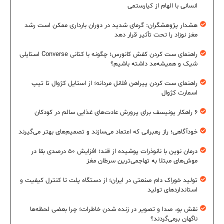
انسانی با الهام از کیارستمی
هشدار پژوهشگران: گرمای شدید در دوران بارداری ممکن است رشد
مغز نوزاد را تحت تأثیر قرار دهد
راهنمای ست کردن کفش کانورس؛ چگونه با کتانی Converse استایلی
شیک و همیشه‌مد داشته باشیم؟
راهنمای ست کردن پیراهن فلانل مردانه؛ از استایل کژوال تا تیپ
اسمارت کژوال
۶ راهکار یونیسف برای پرورش عادت‌های غذایی سالم در کودکان
خودآگاهی؛ راز رهبرانی که اعتماد می‌سازند و تصمیم‌های بهتر می‌گیرند
درمان نوین با نانوذرات پوشیده از قند؛ افزایش ۵۰ درصدی بقا در
موش‌های مبتلا به تهاجمی‌ترین سرطان مغز
تولید خوراک دام صنعتی در ایران؛ از دستگاه پلت تا کنترل کیفیت و
استانداردهای تولید
نقش بو، صدا و تصویر در زنده شدن خاطرات؛ چرا بعضی لحظه‌ها
ناگهان برمی‌گردند؟