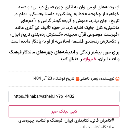
از ترجمه‌های او می‌توان به آثاری چون «مرغ دریایی» و «سه
خواهر» از چخوف، «خطابه پوشکین» داستایوفسکی، «علم در
تاریخ» جان برنارد، «موش و گربه» گونتر گراس و «آدم‌های
ماشینی» کارل چاپک اشاره کرد. در حوزه تألیف نیز آثاری مانند
«فهرست موضوعی قرآن مجید»، «گسترش رده‌بندی تاریخ ایران»
و «گسترش رده‌بندی فلسفه اسلامی» از او به یادگار مانده است.
برای مرور بیشتر زندگی و اندیشه‌های چهره‌های ماندگار فرهنگ
و ادب ایران،
خبرواژه
را دنبال کنید.
نویسنده:
زهره ناطقی
تاریخ نوشته:
23 آذر 1404
کپی لینک خبر
#
کامران فانی، کتابداری ایران، فرهنگ و کتاب، چهره‌های
ماندگار، کتاب‌خوانی