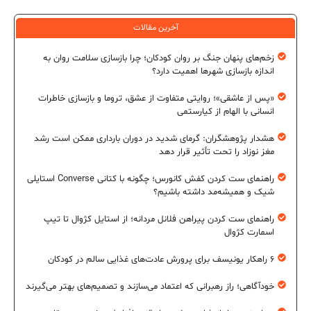
آخرین مقالات
زخم‌های پنهان جنگ بر روان کودکان؛ چرا بازسازی سلامت روان به
اندازه بازسازی شهرها اهمیت دارد؟
«پس از عاشقی»؛ روایتی متفاوت از عشق، تروما و بازسازی خاطرات
انسانی با الهام از کیارستمی
هشدار پژوهشگران: گرمای شدید در دوران بارداری ممکن است رشد
مغز نوزاد را تحت تأثیر قرار دهد
راهنمای ست کردن کفش کانورس؛ چگونه با کتانی Converse استایلی
شیک و همیشه‌مد داشته باشیم؟
راهنمای ست کردن پیراهن فلانل مردانه؛ از استایل کژوال تا تیپ
اسمارت کژوال
۶ راهکار یونیسف برای پرورش عادت‌های غذایی سالم در کودکان
خودآگاهی؛ راز رهبرانی که اعتماد می‌سازند و تصمیم‌های بهتر می‌گیرند