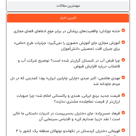
مهمترین مقالات
آخرین اخبار
ختنه نوزادان؛ واقعیت‌های پزشکی در برابر موج ادعاهای فضای مجازی
آموزش مجازی جای آموزش حضوری را نمی‌گیرد؛ جزئیات طرح «حامی»
برای جبران افت تحصیلی دانش‌آموزان
چرا قبض آب در تابستان گران‌تر شده است؟ توضیح شرکت آب و
فاضلاب درباره افزایش قبوض
مهدی هاشمی: اکبر عبدی «چارلی چاپلین ایران» بود؛ کمدینی که در دل
مردم جاودانه شد
قیمت جدید برنج ایرانی، هندی و پاکستانی اعلام شد؛ چرا حبوبات
ارزان‌تر از قیمت تمام‌شده مشتری ندارند؟
فرهاد حسن‌زاده: جای دختران بدسرپرست در ادبیات داستانی ما خالی
است | نقد «زیبا صدایم کن» و اقتباس سینمایی آن
قهرمانی دختران کردستان در تکواندو نونهالان منطقه یک کشور با ۴