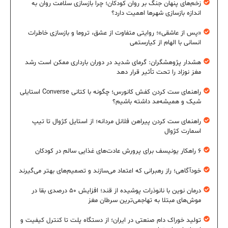
زخم‌های پنهان جنگ بر روان کودکان؛ چرا بازسازی سلامت روان به
اندازه بازسازی شهرها اهمیت دارد؟
«پس از عاشقی»؛ روایتی متفاوت از عشق، تروما و بازسازی خاطرات
انسانی با الهام از کیارستمی
هشدار پژوهشگران: گرمای شدید در دوران بارداری ممکن است رشد
مغز نوزاد را تحت تأثیر قرار دهد
راهنمای ست کردن کفش کانورس؛ چگونه با کتانی Converse استایلی
شیک و همیشه‌مد داشته باشیم؟
راهنمای ست کردن پیراهن فلانل مردانه؛ از استایل کژوال تا تیپ
اسمارت کژوال
۶ راهکار یونیسف برای پرورش عادت‌های غذایی سالم در کودکان
خودآگاهی؛ راز رهبرانی که اعتماد می‌سازند و تصمیم‌های بهتر می‌گیرند
درمان نوین با نانوذرات پوشیده از قند؛ افزایش ۵۰ درصدی بقا در
موش‌های مبتلا به تهاجمی‌ترین سرطان مغز
تولید خوراک دام صنعتی در ایران؛ از دستگاه پلت تا کنترل کیفیت و