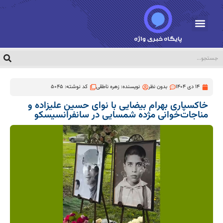
14 دی 1404
بدون نظر
نویسنده:
زهره ناطقی
کد نوشته: 5045
خاکسپاری بهرام بیضایی با نوای حسین علیزاده و
مناجات‌خوانی مژده شمسایی در سانفرانسیسکو