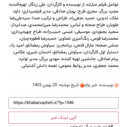
عوامل فیلم عبارتند از نویسنده و کارگردان: علی زرنگار، تهیه‌کننده:
مجید برزگر، مجری طرح: پویان صادقی، مدیر فیلمبرداری: داود
ملک‌، تدوین: حمید نجفی‌راد، طراحی و ترکیب صدا: سیدعلی‌رضا
علویان، طراح صحنه و لباس: محمدرضا میرزامحمدی، صدابردار:
سعید بجنوردی، موسیقی: عیسی حبیب‌زاده، طراح چهره‌پردازی:
محمدرضا قومی، رنگ‌آمیزی تصاویر: حمیدرضا فطوره‌چیان،
منشی صحنه: مارال فتحی، برنامه‌ریز: سیاوش رمضانلو، امید راد،
دستیار اول کارگردان: سیاوش رمضانلو، احسان شیری، عکاس:
پیام صادقی، جانشین تهیه کننده: مهدی برزگر، مدیر تولید:
محمد جعفری، مدیر روابط عمومی: نغمه دانش آشتیانی.
نویسنده:
خبر واژه
تاریخ نوشته:
20 بهمن 1403
کپی لینک خبر
#
فیلم علت مرگ نامعلوم