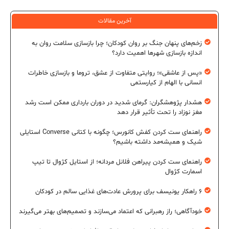
آخرین مقالات
زخم‌های پنهان جنگ بر روان کودکان؛ چرا بازسازی سلامت روان به
اندازه بازسازی شهرها اهمیت دارد؟
«پس از عاشقی»؛ روایتی متفاوت از عشق، تروما و بازسازی خاطرات
انسانی با الهام از کیارستمی
هشدار پژوهشگران: گرمای شدید در دوران بارداری ممکن است رشد
مغز نوزاد را تحت تأثیر قرار دهد
راهنمای ست کردن کفش کانورس؛ چگونه با کتانی Converse استایلی
شیک و همیشه‌مد داشته باشیم؟
راهنمای ست کردن پیراهن فلانل مردانه؛ از استایل کژوال تا تیپ
اسمارت کژوال
۶ راهکار یونیسف برای پرورش عادت‌های غذایی سالم در کودکان
خودآگاهی؛ راز رهبرانی که اعتماد می‌سازند و تصمیم‌های بهتر می‌گیرند