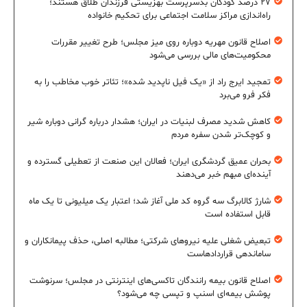
۲۷ درصد کودکان بدسرپرست بهزیستی فرزندان طلاق هستند؛
راه‌اندازی مراکز سلامت اجتماعی برای تحکیم خانواده
اصلاح قانون مهریه دوباره روی میز مجلس؛ طرح تغییر مقررات
محکومیت‌های مالی بررسی می‌شود
تمجید ایرج راد از «یک فیل ناپدید شده»؛ تئاتر خوب مخاطب را به
فکر فرو می‌برد
کاهش شدید مصرف لبنیات در ایران؛ هشدار درباره گرانی دوباره شیر
و کوچک‌تر شدن سفره مردم
بحران عمیق گردشگری ایران؛ فعالان این صنعت از تعطیلی گسترده و
آینده‌ای مبهم خبر می‌دهند
شارژ کالابرگ سه گروه کد ملی آغاز شد؛ اعتبار یک میلیونی تا یک ماه
قابل استفاده است
تبعیض شغلی علیه نیروهای شرکتی؛ مطالبه اصلی، حذف پیمانکاران و
ساماندهی قراردادهاست
اصلاح قانون بیمه رانندگان تاکسی‌های اینترنتی در مجلس؛ سرنوشت
پوشش بیمه‌ای اسنپ و تپسی چه می‌شود؟