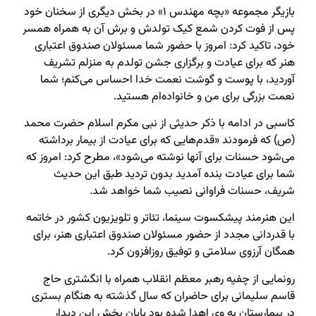
بازیگر مجموعه «بچه مهندس ۱» در بخش دیگری از سخنان خود
پس از فوت کردن شمع کیک تولدش و برش آن به همراه همسر
خود، تاکید کرد: امروز با حضور شما مسئولان صندوق اعتباری
هنر که برای عیادت و برگزاری جشن تولدم به منزلم تشریف
آوردید، با پوست و گوشت نعمت خدا احساس می‌کنم؛ شما
نعمت بزرگی برای من و خانواده‌ام هستید.
کاسبی در ادامه با ذکر حدیثی از نبی مکرم اسلام حضرت محمد
(ص) که فرمودند «قدم‌هایی که برای عیادت از بیمار برداشته
می‌شود حسنات برای آنها نوشته می‌شود»، مطرح کرد: امروز که
شما برای عیادت بنده آمدید بدون تردید طبق این حدیث
شریف، حسنات فراوانی نصیب شما خواهد شد.
این هنرمند پیشکسوت سینما، تئاتر و تلویزیون کشور در خاتمه
با قدردانی مجدد از حضور مسئولان صندوق اعتباری هنر، برای
همگان آرزوی سلامتی و توفیق روزافزون کرد.
رونمایی از چفیه رهبر معظم انقلاب همراه با انگشتری حاج
قاسم سلیمانی برای حاضران که سال گذشته به هنگام بستری
در بیمارستان به وی اهدا شده بود پایان بخش این دیدار