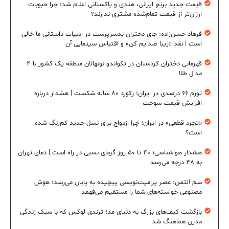
قیمت جدید برنج ایرانی، هندی و پاکستانی اعلام شد؛ چرا حبوبات
ارزان‌تر از قیمت تمام‌شده مشتری ندارند؟
فرهاد حسن‌زاده: جای دختران بدسرپرست در ادبیات داستانی ما خالی
است | نقد «زیبا صدایم کن» و اقتباس سینمایی آن
قهرمانی دختران کردستان در تکواندو نونهالان منطقه یک کشور با ۴
مدال طلا
تورم ۶۶ درصدی در ایران؛ رکورد ۸۰ ساله شکست | هشدار درباره
افزایش قیمت سوخت
«تجرد قطعی» در ایران؛ چرا ازدواج برای نسل جدید کم‌رنگ شده
است؟
هشدار هواشناسی؛ ۴۰ تا ۵۰ روز گرمای نسبی در راه است | دمای تهران
به ۳۸ درجه می‌رسد
سم آلتمن: عصر پرامپت‌نویسی پیچیده به پایان می‌رسد؛ هوش
مصنوعی خواسته‌های شما را مستقیم می‌فهمد
بازگشت کیف‌های بزرگ به دنیای مد؛ ترندی لوکس که با سبک زندگی
مدرن هماهنگ شد