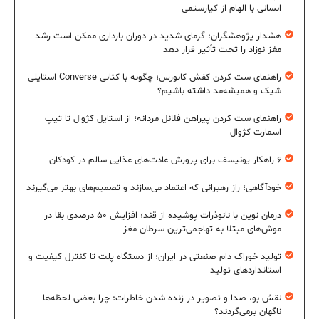
انسانی با الهام از کیارستمی
هشدار پژوهشگران: گرمای شدید در دوران بارداری ممکن است رشد
مغز نوزاد را تحت تأثیر قرار دهد
راهنمای ست کردن کفش کانورس؛ چگونه با کتانی Converse استایلی
شیک و همیشه‌مد داشته باشیم؟
راهنمای ست کردن پیراهن فلانل مردانه؛ از استایل کژوال تا تیپ
اسمارت کژوال
۶ راهکار یونیسف برای پرورش عادت‌های غذایی سالم در کودکان
خودآگاهی؛ راز رهبرانی که اعتماد می‌سازند و تصمیم‌های بهتر می‌گیرند
درمان نوین با نانوذرات پوشیده از قند؛ افزایش ۵۰ درصدی بقا در
موش‌های مبتلا به تهاجمی‌ترین سرطان مغز
تولید خوراک دام صنعتی در ایران؛ از دستگاه پلت تا کنترل کیفیت و
استانداردهای تولید
نقش بو، صدا و تصویر در زنده شدن خاطرات؛ چرا بعضی لحظه‌ها
ناگهان برمی‌گردند؟