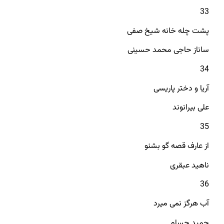
33
پشت چله خانه شیخ صفی
ساناز حاجی محمد حسینی
34
آریا و دختر پاریسی
علی بیرانوند
35
از عارف قصه گو بشنو
ناهید عبقری
36
آب هرگز نمی میرد
حمید حسام