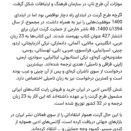
موازات آن طرح تاپ در سازمان فرهنگ و ارتباطات شکل گرفت.
اگرچه طرح گرنت در ابتدای راه دچار نواقصی بود اما در ابتدای
1400 موفقیت‌هایی را نیز به همراه داشت،‌ در مجموع،‌ از سال
1394تا 1400،‌ 46 ناشر خارجی از حمایت گرنت ایران برای
انتشار 427 عنوان کتاب بهره‌مند شدند. این کتاب‌ها به 23 زبان
عربی، انگلیسی، مالایی، آلمانی، دانمارکی، ترکی آذربایجانی، اردو،
چینی، اسپانیایی، فرانسوی، صربی، تایی، لهستانی، روسی،
مقدونیه‌ای، کره‌ای، ترکی استانبولی، ایتالیایی، سوئدی، ارمنی،
ژاپنی، قزاقی و تامیلی/ هندی ترجمه شده‌اند. بیشترین
درخواست از سوی ناشران کره‌ای و پس از آن چینی و عرب بوده
است و کمترین درخواست نیز به زبان تامیلی اختصاص دارد.
شش آژانس ادبی در ایران خرید و فروش رایت کتاب‌های ایرانی
مشمول طرح گرنت را بر عهده داشته‌اند که این آثار به 23 زبان
ترجمه و در 32 کشور توزیع شده است.
با این حال گرنت هموار انتقاداتی را از سوی فعالان نشر ایران در
بازارهای جهانی دریافت کرده است،‌ آژانس‌های ادبی همواره از
کندی مسیر،‌ کمبود وجه حمایتی و … انتقاد کرده‌اند.