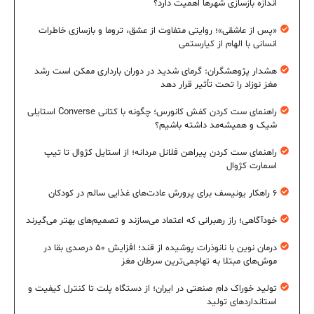
اندازه بازسازی شهرها اهمیت دارد؟
«پس از عاشقی»؛ روایتی متفاوت از عشق، تروما و بازسازی خاطرات
انسانی با الهام از کیارستمی
هشدار پژوهشگران: گرمای شدید در دوران بارداری ممکن است رشد
مغز نوزاد را تحت تأثیر قرار دهد
راهنمای ست کردن کفش کانورس؛ چگونه با کتانی Converse استایلی
شیک و همیشه‌مد داشته باشیم؟
راهنمای ست کردن پیراهن فلانل مردانه؛ از استایل کژوال تا تیپ
اسمارت کژوال
۶ راهکار یونیسف برای پرورش عادت‌های غذایی سالم در کودکان
خودآگاهی؛ راز رهبرانی که اعتماد می‌سازند و تصمیم‌های بهتر می‌گیرند
درمان نوین با نانوذرات پوشیده از قند؛ افزایش ۵۰ درصدی بقا در
موش‌های مبتلا به تهاجمی‌ترین سرطان مغز
تولید خوراک دام صنعتی در ایران؛ از دستگاه پلت تا کنترل کیفیت و
استانداردهای تولید