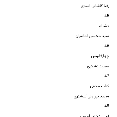
رضا کاشانی اسدی
45
دشنام
سید محسن امامیان
46
چهارفانوس
سعید تشکری
47
کتاب مخفی
مجید پور ولی کلشتری
48
آریا و دختر پاریسی