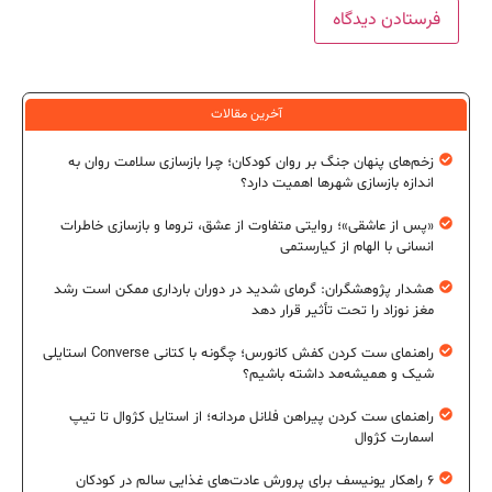
آخرین مقالات
زخم‌های پنهان جنگ بر روان کودکان؛ چرا بازسازی سلامت روان به
اندازه بازسازی شهرها اهمیت دارد؟
«پس از عاشقی»؛ روایتی متفاوت از عشق، تروما و بازسازی خاطرات
انسانی با الهام از کیارستمی
هشدار پژوهشگران: گرمای شدید در دوران بارداری ممکن است رشد
مغز نوزاد را تحت تأثیر قرار دهد
راهنمای ست کردن کفش کانورس؛ چگونه با کتانی Converse استایلی
شیک و همیشه‌مد داشته باشیم؟
راهنمای ست کردن پیراهن فلانل مردانه؛ از استایل کژوال تا تیپ
اسمارت کژوال
۶ راهکار یونیسف برای پرورش عادت‌های غذایی سالم در کودکان