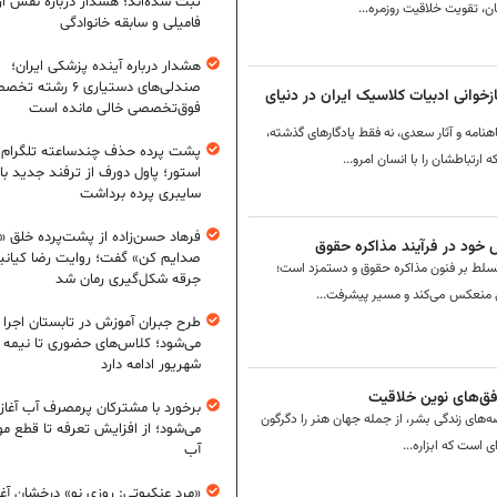
ثبت شده‌اند؛ هشدار درباره نقش از
ان، تقویت خلاقیت روزمره...
فامیلی و سابقه خانوادگی
هشدار درباره آینده پزشکی ایران؛
صندلی‌های دستیاری ۶ رشته
زخوانی ادبیات کلاسیک ایران در دنیای
فوق‌تخصصی خالی مانده است
امه و آثار سعدی، نه فقط یادگارهای گذشته،
پشت پرده حذف چندساعته تلگرام ا
رتباطشان را با انسان امرو...
استور؛ پاول دورف از ترفند جدید باج
سایبری پرده برداشت
فرهاد حسن‌زاده از پشت‌پرده خلق «ز
ش خود در فرآیند مذاکره حقوق
صدایم کن» گفت؛ روایت رضا کیانی
 تسلط بر فنون مذاکره حقوق و دستمزد است؛
جرقه شکل‌گیری رمان شد
تی منعکس می‌کند و مسیر پیشرفت...
طرح جبران آموزش در تابستان اجرا
می‌شود؛ کلاس‌های حضوری تا نیمه
شهریور ادامه دارد
برخورد با مشترکان پرمصرف آب آغاز
صه‌های زندگی بشر، از جمله جهان هنر را دگرگون
می‌شود؛ از افزایش تعرفه تا قطع م
ای است که ابزاره...
آب
«مرد عنکبوتی: روزی نو» درخشان آغا