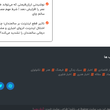
نوشیدنی ارزان‌قیمتی که می‌تواند ط
عمر را افزایش دهد | شرط مهم مص
سالم چای
تاثیر قطع اینترنت بر سالمندان؛ چگ
اختلال اینترنت انزوای اجباری و مش
درمانی سالمندان را تشدید می‌کند؟
 ها
ر اقتصادی
اخبار
سبک زندگی
فرهنگ
هنر
تکنولوژی
اد
مقاله
اخبار هنری
اخبار فناوری
آریان وب
وق این وب سایت محفوظ می باشد! طراحی سایت خبری:
!