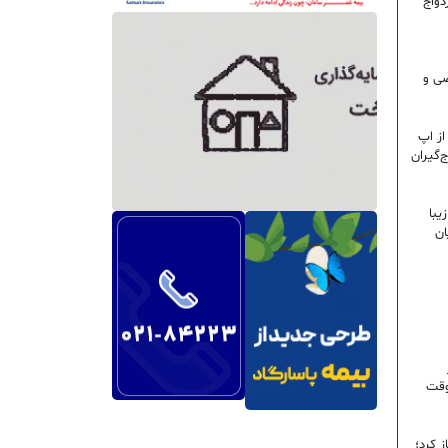
دواج
 تخصصی و
ز اپ
‌گیران
یبا
ان
وقت
ز کرد؛