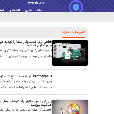
15 مرداد 1405
خانه
هنری
اقتصادی
فره
علیرضا خالدنژاد
قطعی برق کسب‌وکار شما را تهدید می‌ک
برای تداوم فعالیت
در میانه‌های یک روز کاری پرمشغله، ناگهان 
خاموش می‌شوند، سرورهای کامپیوتری از دستر
Prototype 3: از شایعات داغ تا سکوت معنادار اکتیویژن
پس از گذشت بیش از یک دهه از عرضه آخرین ن
درباره ساخت بازی Prototype 3، جامعه گیمرها را به هیجان آورده است. گزار...
پرورش ذهن خلاق: راهکارهای عملی و ا
خلاقیت روزمره
خلاقیت، آن جرقه الهام‌بخش که به زندگی رنگ 