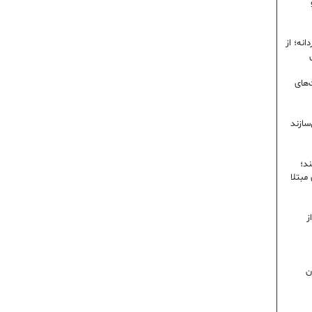
نه؛ از
‌های
سازند
ند؛
ی مبتلا
ز
ن