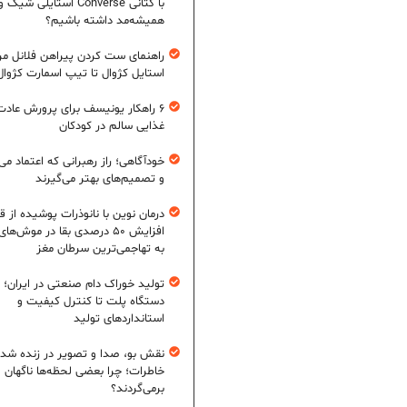
با کتانی Converse استایلی شیک و
همیشه‌مد داشته باشیم؟
راهنمای ست کردن پیراهن فلانل مردا
استایل کژوال تا تیپ اسمارت کژوال
۶ راهکار یونیسف برای پرورش عادت
غذایی سالم در کودکان
خودآگاهی؛ راز رهبرانی که اعتماد می‌
و تصمیم‌های بهتر می‌گیرند
درمان نوین با نانوذرات پوشیده از ق
افزایش ۵۰ درصدی بقا در موش‌ها
به تهاجمی‌ترین سرطان مغز
تولید خوراک دام صنعتی در ایران؛ ا
دستگاه پلت تا کنترل کیفیت و
استانداردهای تولید
نقش بو، صدا و تصویر در زنده شد
خاطرات؛ چرا بعضی لحظه‌ها ناگهان
برمی‌گردند؟