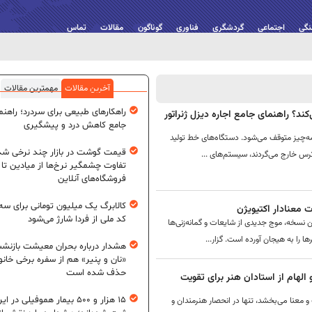
نگی
اجتماعی
گردشگری
فناوری
گوناگون
مقالات
تماس
آخرین مقالات
مهمترین مقالات
راهکارهای طبیعی برای سردرد؛ راهنم
ند؟ راهنمای جامع اجاره دیزل ژنراتور
جامع کاهش درد و پیشگیری
همه‌چیز متوقف می‌شود. دستگاه‌های خط تولید
قیمت گوشت در بازار چند نرخی شد
س خارج می‌گردند، سیستم‌های ...
تفاوت چشمگیر نرخ‌ها از میادین تا
فروشگاه‌های آنلاین
کالابرگ یک میلیون تومانی برای سه
کد ملی از فردا شارژ می‌شود
سخه، موج جدیدی از شایعات و گمانه‌زنی‌ها
هشدار درباره بحران معیشت بازنش
«نان و پنیر» هم از سفره برخی خانوا
حذف شده است
لهام از استادان هنر برای تقویت
۱۵ هزار و ۵۰۰ بیمار هموفیلی در ای
و معنا می‌بخشد، تنها در انحصار هنرمندان و