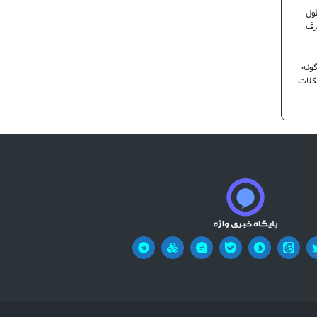
ول
رف
ونه
کلات