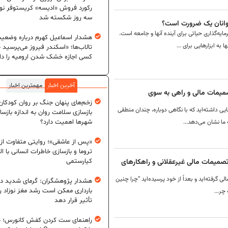
رکورد فروش «ادیسه» کریستوفر نول
سه روز شکسته شد
جوانان یک ضرورت است؟
یه‌گذاری حیاتی برای آینده‌ آنها و جامعه است.
هشدار اسماعیل کهرم درباره وضعی
به ابزارهایی برای ...
تالاب‌ها؛ «اسکندر فیروز می‌پرسید 
کسی اجازه خشک شدن ارومیه را دا
آخرین اخبار
مهمترین اخبار
تصمیمات مالی و راهی به سوی
زخم‌های پنهان جنگ بر روان کودکان؛
ایی داشته‌اید که با نگاهی دوباره، چندان منطقی
بازسازی سلامت روان به اندازه بازسا
ه ما نشان می‌دهد...
شهرها اهمیت دارد؟
«پس از عاشقی»؛ روایتی متفاوت از
تروما و بازسازی خاطرات انسانی با اله
 تصمیمات مالی غیرعقلانی و راهکارهای
کیارستمی
لی گرفته‌اید و بعداً از خود پرسیده‌اید “چرا چنین
هشدار پژوهشگران: گرمای شدید در
بارداری ممکن است رشد مغز نوزاد ر
چر...
تأثیر قرار دهد
راهنمای ست کردن کفش کانورس؛ چ