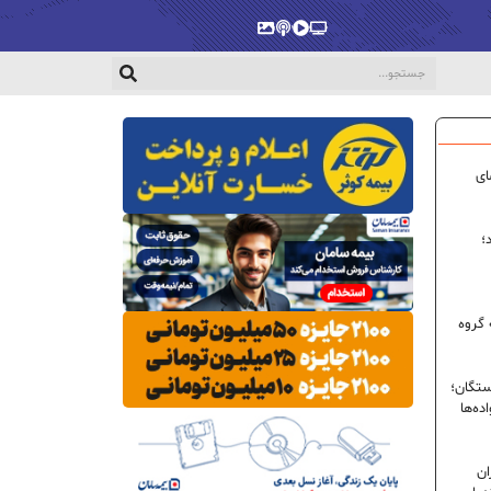
پخش‌زنده
ویدیو
پادکست
گالری
ای
؛
 گروه
ستگان؛
ده‌ها
ران