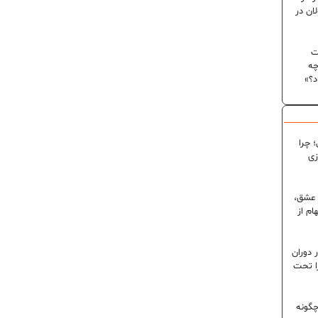
ان در
ت
چه
د؟»
 چرا
زی
 عشق،
ام از
 دوران
ا تحت
گونه