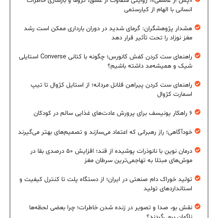
«پس از عاشقی»؛ روایتی متفاوت از عشق، تروما و بازسازی خاطرات
انسانی با الهام از کیارستمی
هشدار پژوهشگران: گرمای شدید در دوران بارداری ممکن است رشد
مغز نوزاد را تحت تأثیر قرار دهد
راهنمای ست کردن کفش کانورس؛ چگونه با کتانی Converse استایلی
شیک و همیشه‌مد داشته باشیم؟
راهنمای ست کردن پیراهن فلانل مردانه؛ از استایل کژوال تا تیپ
اسمارت کژوال
۶ راهکار یونیسف برای پرورش عادت‌های غذایی سالم در کودکان
خودآگاهی؛ راز رهبرانی که اعتماد می‌سازند و تصمیم‌های بهتر می‌گیرند
درمان نوین با نانوذرات پوشیده از قند؛ افزایش ۵۰ درصدی بقا در
موش‌های مبتلا به تهاجمی‌ترین سرطان مغز
تولید خوراک دام صنعتی در ایران؛ از دستگاه پلت تا کنترل کیفیت و
استانداردهای تولید
نقش بو، صدا و تصویر در زنده شدن خاطرات؛ چرا بعضی لحظه‌ها
ناگهان برمی‌گردند؟