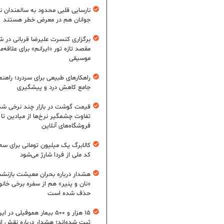
نارسایی قلبی محدود به سالمندان 
جوانان هم در معرض خطر هستند
برگزاری کنسرت علیرضا قربانی در شی
مقصد تازه تور «ایرانم» برای علاقه‌م
موسیقی
راهکارهای طبیعی برای سردرد؛ راهنم
جامع کاهش درد و پیشگیری
قیمت گوشت در بازار چند نرخی شد
تفاوت چشمگیر نرخ‌ها از میادین تا
فروشگاه‌های آنلاین
کالابرگ یک میلیون تومانی برای سه
کد ملی از فردا شارژ می‌شود
هشدار درباره بحران معیشت بازنش
«نان و پنیر» هم از سفره برخی خانوا
حذف شده است
۱۵ هزار و ۵۰۰ بیمار هموفیلی در ای
ثبت شده‌اند؛ هشدار درباره نقش از