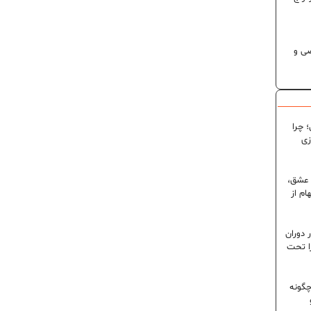
 تخصصی و
 چرا
زی
 عشق،
ام از
 دوران
ا تحت
گونه