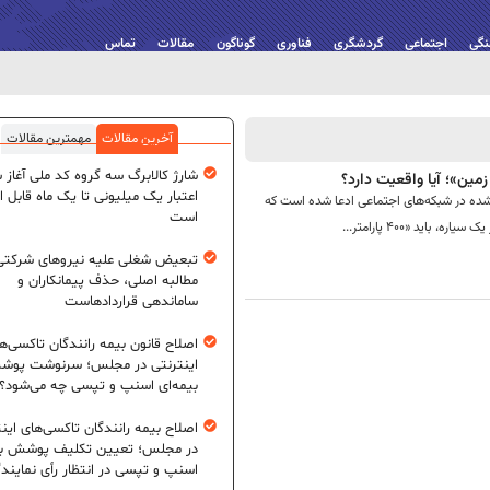
نگی
اجتماعی
گردشگری
فناوری
گوناگون
مقالات
تماس
آخرین مقالات
مهمترین مقالات
شارژ کالابرگ سه گروه کد ملی آغاز 
اعتبار یک میلیونی تا یک ماه قابل ا
رشده در شبکه‌های اجتماعی ادعا شده است که
است
اید «۴۰۰ پارامتر...
تبعیض شغلی علیه نیروهای شرکتی
مطالبه اصلی، حذف پیمانکاران و
ساماندهی قراردادهاست
اصلاح قانون بیمه رانندگان تاکسی‌ه
اینترنتی در مجلس؛ سرنوشت پو
بیمه‌ای اسنپ و تپسی چه می‌شود؟
اصلاح بیمه رانندگان تاکسی‌های این
در مجلس؛ تعیین تکلیف پوشش بی
اسنپ و تپسی در انتظار رأی نمایند