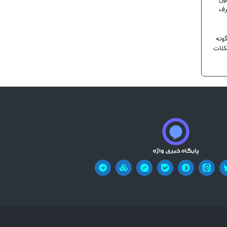
ول
رف
ونه
کلات