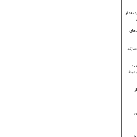
نه؛ از
‌های
سازند
ند؛
ی مبتلا
ز
ن