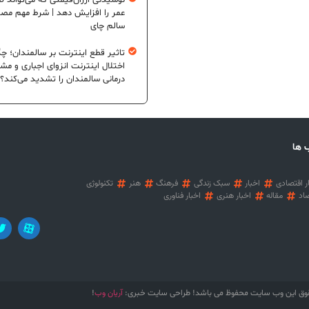
نوشیدنی ارزان‌قیمتی که می‌تواند ط
عمر را افزایش دهد | شرط مهم مص
سالم چای
تاثیر قطع اینترنت بر سالمندان؛ چگ
اختلال اینترنت انزوای اجباری و مش
درمانی سالمندان را تشدید می‌کند؟
 ها
ر اقتصادی
اخبار
سبک زندگی
فرهنگ
هنر
تکنولوژی
اد
مقاله
اخبار هنری
اخبار فناوری
آریان وب
وق این وب سایت محفوظ می باشد! طراحی سایت خبری:
!