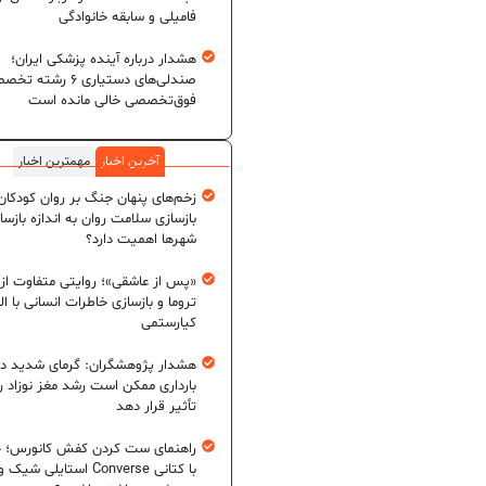
فامیلی و سابقه خانوادگی
هشدار درباره آینده پزشکی ایران؛
صندلی‌های دستیاری ۶ رشته
فوق‌تخصصی خالی مانده است
آخرین اخبار
مهمترین اخبار
زخم‌های پنهان جنگ بر روان کودکان؛
بازسازی سلامت روان به اندازه بازسا
شهرها اهمیت دارد؟
«پس از عاشقی»؛ روایتی متفاوت از
تروما و بازسازی خاطرات انسانی با اله
کیارستمی
هشدار پژوهشگران: گرمای شدید در
بارداری ممکن است رشد مغز نوزاد ر
تأثیر قرار دهد
راهنمای ست کردن کفش کانورس؛ چ
با کتانی Converse استایلی شیک و