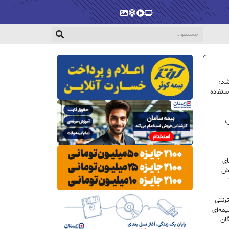
پخش‌زنده
ویدیو
پادکست
گالری
شد؛
ستفاده
؛
ای
شش
ترنتی
مه‌ای
گان