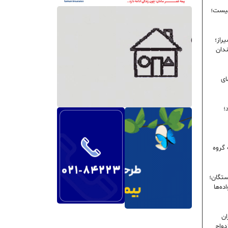
نیست؛
راز؛
ندان
ای
؛
 گروه
ستگان؛
ده‌ها
ران
دواج