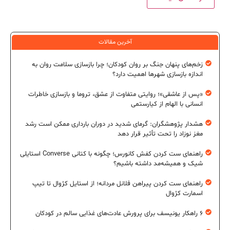
آخرین مقالات
زخم‌های پنهان جنگ بر روان کودکان؛ چرا بازسازی سلامت روان به
اندازه بازسازی شهرها اهمیت دارد؟
«پس از عاشقی»؛ روایتی متفاوت از عشق، تروما و بازسازی خاطرات
انسانی با الهام از کیارستمی
هشدار پژوهشگران: گرمای شدید در دوران بارداری ممکن است رشد
مغز نوزاد را تحت تأثیر قرار دهد
راهنمای ست کردن کفش کانورس؛ چگونه با کتانی Converse استایلی
شیک و همیشه‌مد داشته باشیم؟
راهنمای ست کردن پیراهن فلانل مردانه؛ از استایل کژوال تا تیپ
اسمارت کژوال
۶ راهکار یونیسف برای پرورش عادت‌های غذایی سالم در کودکان