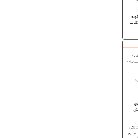
ونه
کلات
شد؛
ستفاده
؛
ای
شش
ترنتی
مه‌ای