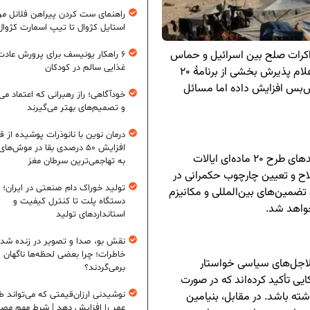
راهنمای ست کردن پیراهن فلانل مردا
استایل کژوال تا تیپ اسمارت کژوال
ذاکرات صلح بین اسرائیل و حماس
۶ راهکار یونیسف برای پرورش عادت
غذایی سالم در کودکان
، اعلام پذیرش بخشی از برنامهٔ ۲۰
ش‌بس افزایش داده اما مسائل
خودآگاهی؛ راز رهبرانی که اعتماد می‌
و تصمیم‌های بهتر می‌گیرند
درمان نوین با نانوذرات پوشیده از ق
افزایش ۵۰ درصدی بقا در موش‌ها
، حماس اعلام کرده است که برخی بندهای طرح ۲۰ ماده‌ای ایالات
به تهاجمی‌ترین سرطان مغز
سلاح و تعیین چارچوب حکمرانی در
تولید خوراک دام صنعتی در ایران؛ ا
 تضمین‌های بین‌المللی و مکانیزم
دستگاه پلت تا کنترل کیفیت و
واهد شد.
استانداردهای تولید
نقش بو، صدا و تصویر در زنده شد
خاطرات؛ چرا بعضی لحظه‌ها ناگهان
الاجل‌های سیاسی خواستار
برمی‌گردند؟
ی تأکید کرده‌اند که در صورت
 باشد. در مقابل، بنیامین
نوشیدنی ارزان‌قیمتی که می‌تواند ط
عمر را افزایش دهد | شرط مهم مص