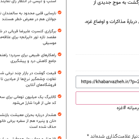
اسنپ و تپسی در انتظار رأی نمایند
بازگشت به موج جدیدی از
نارسایی قلبی محدود به سالمندان 
جوانان هم در معرض خطر هستند
ربارهٔ مذاکرات و اوضاع غزه،
برگزاری کنسرت علیرضا قربانی در شی
مقصد تازه تور «ایرانم» برای علاقه‌م
موسیقی
راهکارهای طبیعی برای سردرد؛ راهنم
جامع کاهش درد و پیشگیری
قیمت گوشت در بازار چند نرخی شد
تفاوت چشمگیر نرخ‌ها از میادین تا
فروشگاه‌های آنلاین
کالابرگ یک میلیون تومانی برای سه
کد ملی از فردا شارژ می‌شود
میانه
#
غزه
هشدار درباره بحران معیشت بازنش
«نان و پنیر» هم از سفره برخی خانوا
حذف شده است
یاز علامت‌گذاری شده‌اند
*