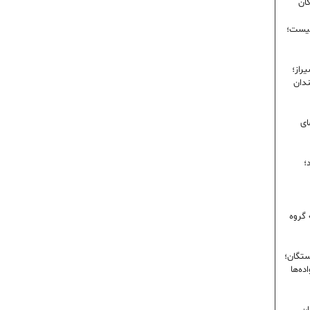
گان
نیست؛
راز؛
ندان
ای
؛
 گروه
ستگان؛
ده‌ها