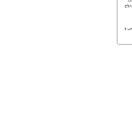
ران
دواج
 تخصصی و