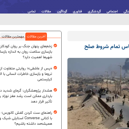
نگی
اجتماعی
گردشگری
فناوری
گوناگون
مقالات
تماس
آخرین مقالات
مهمترین مقالات
 حماس تمام شروط صلح
زخم‌های پنهان جنگ بر روان کودکان؛
بازسازی سلامت روان به اندازه بازسا
شهرها اهمیت دارد؟
«پس از عاشقی»؛ روایتی متفاوت از
تروما و بازسازی خاطرات انسانی با اله
کیارستمی
هشدار پژوهشگران: گرمای شدید در
بارداری ممکن است رشد مغز نوزاد ر
تأثیر قرار دهد
راهنمای ست کردن کفش کانورس؛ چ
با کتانی Converse استایلی شیک و
همیشه‌مد داشته باشیم؟