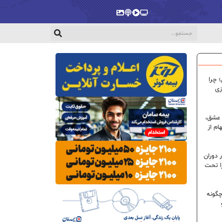
پخش‌زنده
ویدیو
پادکست
گالری
 چرا
زی
 عشق،
ام از
 دوران
ا تحت
گونه