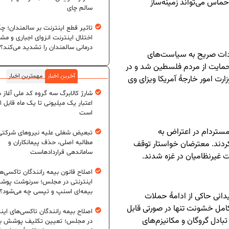
ماس می‌تواند زمینه‌ساز
سالم چای
تاثیر قطع اینترنت بر سالمندان؛ چگ
اختلال اینترنت انزوای اجباری و مش
درمانی سالمندان را تشدید می‌کند؟
تقادات صریح به سیاست‌های
ای حمایت از مردم فلسطین شد و در
آخرین اخبار
مهمترین اخبار
رت امور خارجهٔ آمریکا ویزای وی
شارژ کالابرگ سه گروه کد ملی آغاز 
اعتبار یک میلیونی تا یک ماه قابل ا
است
نزدیک به ۲۵۰ هزار نفر در آمستردام در اعتراض به
تبعیض شغلی علیه نیروهای شرکتی
ردند. معترضان خواستار توقف
مطالبه اصلی، حذف پیمانکاران و
ساماندهی قراردادهاست
غیرنظامیان در غزه شدند.
اصلاح قانون بیمه رانندگان تاکسی‌ه
اینترنتی در مجلس؛ سرنوشت پو
بیمه‌ای اسنپ و تپسی چه می‌شود؟
انی حاکی از ادامۀ حملات
امل خشونت تنها در صورتی قابل
اصلاح بیمه رانندگان تاکسی‌های این
بادل گروگان و مکانیزم‌های
در مجلس؛ تعیین تکلیف پوشش بی