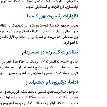
نتانیاهو از طرح حمایت کرده و گفته است که همکاری ح
آزادسازی گروگان‌های اسرائیلی شود.
اظهارات رئیس‌جمهور کلمبیا
رئیس‌جمهور کلمبیا، گوستاوو پترو، در نیویورک با ان
بین‌المللی دربارهٔ غزه، خواستار اقدام قویِ جهانی بر
پی سخنانی که نیروهای آمریکایی را مخاطب قرار داد، وزا
را لغو کرد.
تظاهرات گسترده در آمستردام
در روز شنبه، ۵ اکتبر ۲۰۲۵، 
سیاست‌های اسرائیل و به‌نفع فلسطینیان راهپیمایی ک
فوری حملات، دسترسی انسان‌دوستانه و تضمین امنیت 
ادامهٔ درگیری‌ها و چشم‌انداز
با وجود پیشرفت‌های نسبی دیپلماتیک، گزارش‌های مید
هوایی و تلفات در غزه است. به‌گزارش
خبرواژه
، توقف ک
تصور است که طرفین به توافقات فنی دربارهٔ آتش‌بس، ت