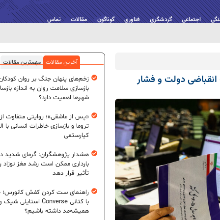
نگی
اجتماعی
گردشگری
فناوری
گوناگون
مقالات
تماس
آخرین مقالات
مهمترین مقالات
یاست انقباضی دولت و فشار
زخم‌های پنهان جنگ بر روان کودکان؛
بازسازی سلامت روان به اندازه بازسا
شهرها اهمیت دارد؟
«پس از عاشقی»؛ روایتی متفاوت از
تروما و بازسازی خاطرات انسانی با اله
کیارستمی
هشدار پژوهشگران: گرمای شدید در
بارداری ممکن است رشد مغز نوزاد ر
تأثیر قرار دهد
راهنمای ست کردن کفش کانورس؛ چ
با کتانی Converse استایلی شیک و
همیشه‌مد داشته باشیم؟