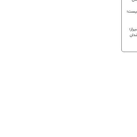
نیست؛
راز؛
ندان