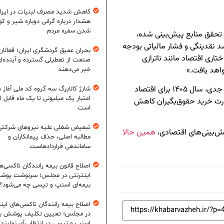
کاهش شدید مصرف لبنیات در ایرا
هشدار درباره گرانی دوباره شیر و ک
شدن سفره مردم
 تحقق منابع پیش‌بینی شده،
 نقدینگی و فشار مالیاتی بودجه
بحران عمیق گردشگری ایران؛ فعالان
اری اقتصاد مانند ناترازی
صنعت از تعطیلی گسترده و آینده‌ا
واهد یافت.»
خبر می‌دهند
به طور کلی، با توجه به ساختار بودجه و نبود اصلاحات جدی، سال ۱۴۰۵ برای اقتصاد
شارژ کالابرگ سه گروه کد ملی آغاز 
اعتبار یک میلیونی تا یک ماه قابل ا
قدرت خرید حقوق‌بگیران کاهش
است
تبعیض شغلی علیه نیروهای شرکتی
همین حالا
مطالبه اصلی، حذف پیمانکاران و
ساماندهی قراردادهاست
اصلاح قانون بیمه رانندگان تاکسی‌ه
اینترنتی در مجلس؛ سرنوشت پو
بیمه‌ای اسنپ و تپسی چه می‌شود؟
اصلاح بیمه رانندگان تاکسی‌های این
در مجلس؛ تعیین تکلیف پوشش بی
اسنپ و تپسی در انتظار رأی نمایند