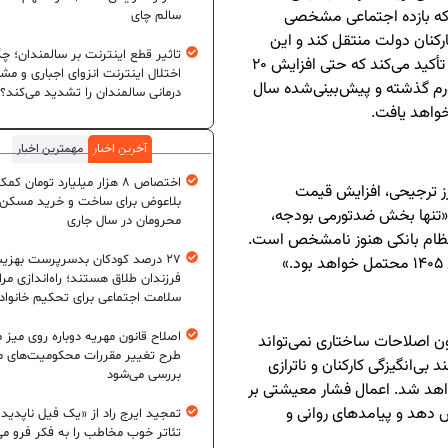
 که بازده اجتماعی مشخصی
سالم چای
رکنان دولت منتقل کند و این
تاثیر قطع اینترنت بر سالمندان؛ چگ
فشار در سال‌های گذشته هم ادامه داشته است.» وی تأکید می‌کند که حتی افزایش ۲۰
اختلال اینترنت انزوای اجباری و مش
ورم گذشته و پیش‌بینی‌شده سال
درمانی سالمندان را تشدید می‌کند؟
آخرین اخبار
مهمترین اخبار
اختصاص ۸ هزار میلیارد تومان کم
ز ترجیحی، افزایش قیمت
بلاعوض برای ساخت و خرید مسکن
‌ها می‌گوید: «تنها بخش ضدتورمی بودجه،
محرومان در سال جاری
زی نظام بانکی هنوز نامشخص است.
۲۷ درصد کودکان بدسرپرست بهزی
فرزندان طلاق هستند؛ راه‌اندازی مرا
سلامت اجتماعی برای تحکیم خانواد
اصلاح قانون مهریه دوباره روی میز
ناس اقتصاد تأکید می‌کند که بودجه ۱۴۰۵ بدون اصلاحات ساختاری نمی‌تواند
طرح تغییر مقررات محکومیت‌های م
بی‌انگیزگی کارکنان و ناترازی
بررسی می‌شود
 خواهد شد. اعمال فشار معیشتی بر
 دهد و پیامدهای روانی و
تمجید ایرج راد از «یک فیل ناپدید
تئاتر خوب مخاطب را به فکر فرو می‌