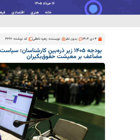
16 مرداد 1405
خانه
هنری
اقتصادی
فره
4 دی 1404
بدون نظر
نویسنده:
زهره ناطقی
کد نوشته: 4696
بودجه ۱۴۰۵ زیر ذره‌بین کارشناسان؛ س
مضاعف بر معیشت حقوق‌بگیران