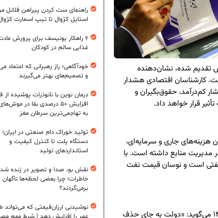
راهنمای ست کردن پیراهن فلانل مردا
استایل کژوال تا تیپ اسمارت کژوال
۶ راهکار یونیسف برای پرورش عادت
غذایی سالم در کودکان
خودآگاهی؛ راز رهبرانی که اعتماد می‌
راً به مجلس تقدیم شده، نشان‌دهنده
و تصمیم‌های بهتر می‌گیرند
ست. کارشناسان اقتصادی هشدار
ار کم‌درآمد، حقوق‌بگیران و
درمان نوین با نانوذرات پوشیده از ق
ثیر قرار خواهد داد.
افزایش ۵۰ درصدی بقا در موش‌ها
به تهاجمی‌ترین سرطان مغز
تولید خوراک دام صنعتی در ایران؛ ا
هزینه‌های جاری و سرمایه‌ای،
دستگاه پلت تا کنترل کیفیت و
استانداردهای تولید
در مدیریت منابع داشته است. با
 نفتی است و نوسان قیمت نفت
نقش بو، صدا و تصویر در زنده شد
خاطرات؛ چرا بعضی لحظه‌ها ناگهان
برمی‌گردند؟
نوشیدنی ارزان‌قیمتی که می‌تواند ط
کامران ندری، کارشناس اقتصادی، در تحلیل بودجه ۱۴۰۵ می‌گوید: «دولت به جای حذف
عمر را افزایش دهد | شرط مهم مص