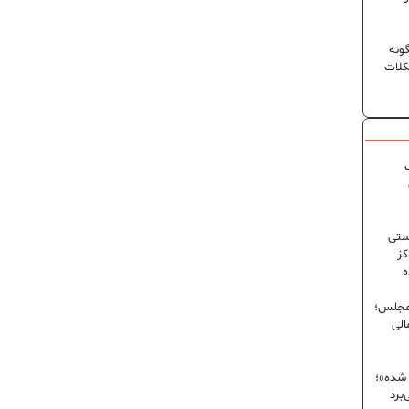
ونه
کلات
ک
ستی
کز
ه
 مجلس؛
الی
 شده»؛
برد