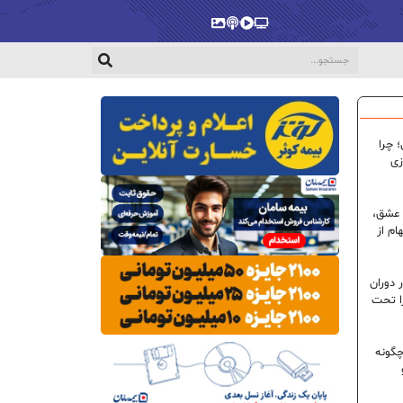
پخش‌زنده
ویدیو
پادکست
گالری
 چرا
زی
 عشق،
ام از
 دوران
ا تحت
گونه