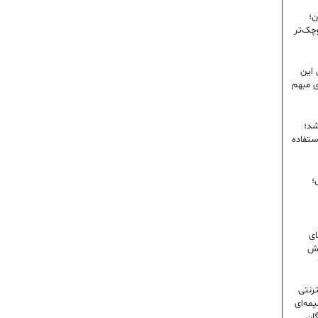
ن؛
وچک‌تر
 این
ی مبهم
شد؛
ستفاده
؛
ای
شش
ترنتی
مه‌ای
گان