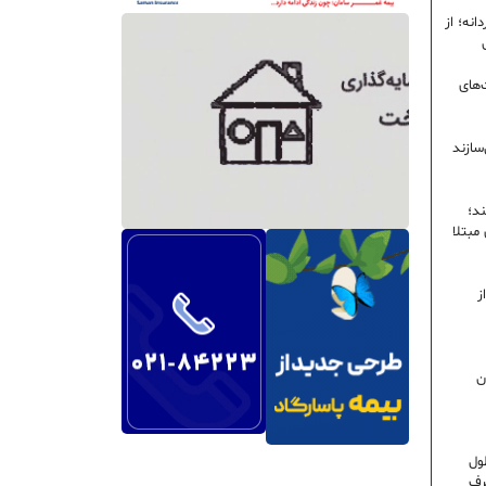
نه؛ از
‌های
سازند
ند؛
ی مبتلا
ز
ن
ول
رف