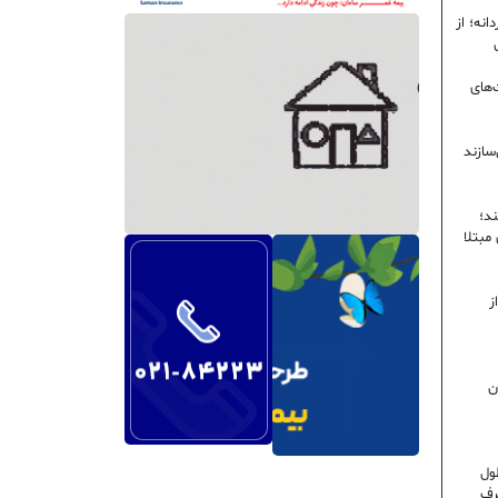
نه؛ از
‌های
سازند
ند؛
ی مبتلا
ز
ن
ول
رف