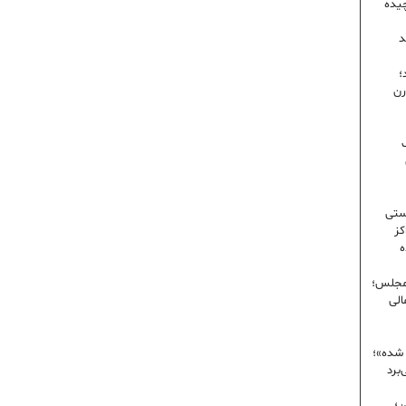
یده
د
؛
رن
ک
ستی
کز
ه
 مجلس؛
الی
 شده»؛
برد