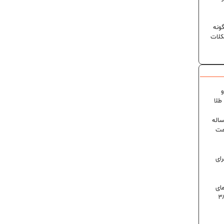
ونه
کلات
و
۶ درصدی در ایران؛ رکورد ۸۰ ساله
مت
رای
 روز گرمای
اه است | دمای تهران به ۳۸