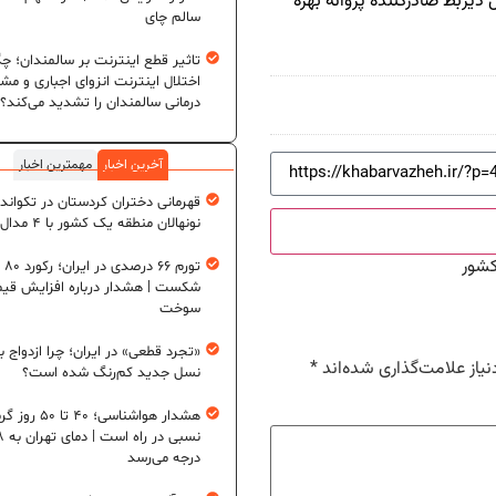
ذی‏ربط صادرکننده پروانه بهره
سالم چای
تاثیر قطع اینترنت بر سالمندان؛ چگ
اختلال اینترنت انزوای اجباری و مش
درمانی سالمندان را تشدید می‌کند؟
آخرین اخبار
مهمترین اخبار
قهرمانی دختران کردستان در تکواند
نونهالان منطقه یک کشور با ۴ مدال طلا
کشور
تورم ۶
شکست | هشدار درباره افزایش قی
سوخت
«تجرد قطعی» در ایران؛ چرا ازدواج ب
یاز علامت‌گذاری شده‌اند
*
نسل جدید کم‌رنگ شده است؟
هشدار هواشناسی؛ ۴۰ تا ۵۰
نسبی در ر
درجه می‌رسد