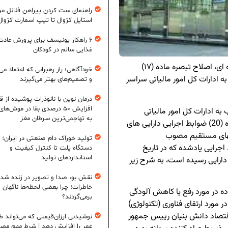
راهنمای ست کردن پیراهن فلانل مردا
استایل کژوال تا تیپ اسمارت کژوال
۶ راهکار یونیسف برای پرورش عادت
غذایی سالم در کودکان
رئیس کل سازمان امور مالیاتی کشور با صدور بخشنامه ای، اصلاح تبصره ماده (۱۷)
خودآگاهی؛ راز رهبرانی که اعتماد می‌
ه ادارات کل امور مالیاتی سراسر
و تصمیم‌های بهتر می‌گیرند
درمان نوین با نانوذرات پوشیده از ق
افزایش ۵۰ درصدی بقا در موش‌ها
 ادارات کل امور مالیاتی
به تهاجمی‌ترین سرطان مغز
سراسر کشور تصریح کرده است: در اجرای مقررات ماده (20) ضوابط اجرایی دارایی های
ی قانون مالیات‏های مستقیم مصوب
تولید خوراک دام صنعتی در ایران؛ ا
 اصلاحی تبصره ماده (17) ضوابط اجرایی یادشده که در تاریخ
دستگاه پلت تا کنترل کیفیت و
استانداردهای تولید
دی و دارایی رسیده است، به شرح زیر
نقش بو، صدا و تصویر در زنده شد
خاطرات؛ چرا بعضی لحظه‌ها ناگهان
در مورد رفع یا کاهش آلودگی
برمی‌گردند؟
رد ارتقای فناوری (تکنولوژی)
قتصاد دانش بنیان رییس جمهور
نوشیدنی ارزان‌قیمتی که می‌تواند ط
عمر را افزایش دهد | شرط مهم مص