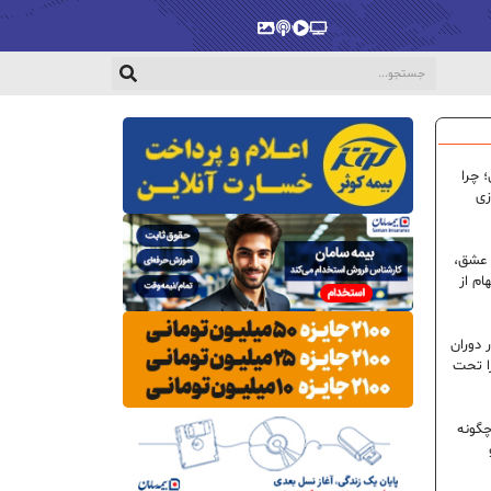
پخش‌زنده
ویدیو
پادکست
گالری
 چرا
زی
 عشق،
ام از
 دوران
ا تحت
گونه