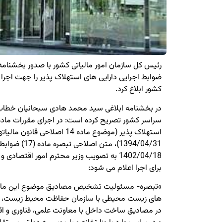
ضوابط اجرایی دارایی‏ های استهلاک پذیر را جهت اجرا ب
کشور ابلاغ کرد.
در بخشنامه ابلاغی سید محمد هادی سبحانیان خطاب به
استهلاک پذیر (موضوع ماده 14 اصلاح
1394/04/31)، متن
1402/04/18 به تصویب وزیر محترم امور اقتصا
برای اجرا اعلام می شود:
»تبصره- مسئولیت تشخیص مصادیق موضوع این ماده 
های زیست محیطی با سازمان حفاظت محیط زیست، در مو
در مصادیق ساخت داخل با معاونت علمی، فناوری و ا