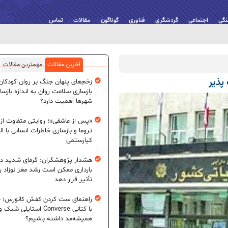
نگی
اجتماعی
گردشگری
فناوری
گوناگون
مقالات
تماس
آخرین مقالات
مهمترین مقالات
پذیر
زخم‌های پنهان جنگ بر روان کودکان؛
بازسازی سلامت روان به اندازه بازسا
شهرها اهمیت دارد؟
«پس از عاشقی»؛ روایتی متفاوت از
تروما و بازسازی خاطرات انسانی با اله
کیارستمی
هشدار پژوهشگران: گرمای شدید در
بارداری ممکن است رشد مغز نوزاد ر
تأثیر قرار دهد
راهنمای ست کردن کفش کانورس؛ چ
با کتانی Converse استایلی شیک و
همیشه‌مد داشته باشیم؟