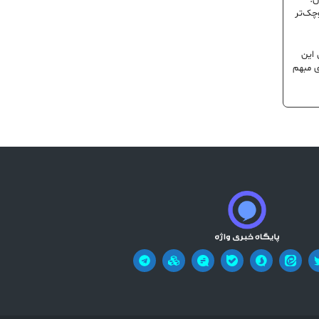
ن؛
وچک‌تر
 این
ی مبهم