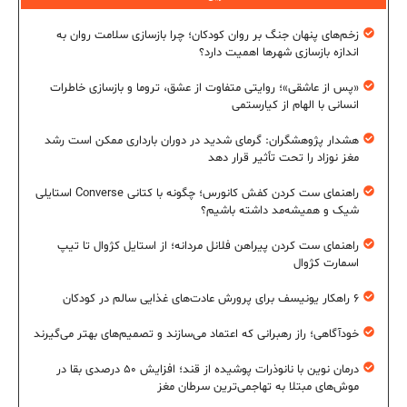
زخم‌های پنهان جنگ بر روان کودکان؛ چرا بازسازی سلامت روان به
اندازه بازسازی شهرها اهمیت دارد؟
«پس از عاشقی»؛ روایتی متفاوت از عشق، تروما و بازسازی خاطرات
انسانی با الهام از کیارستمی
هشدار پژوهشگران: گرمای شدید در دوران بارداری ممکن است رشد
مغز نوزاد را تحت تأثیر قرار دهد
راهنمای ست کردن کفش کانورس؛ چگونه با کتانی Converse استایلی
شیک و همیشه‌مد داشته باشیم؟
راهنمای ست کردن پیراهن فلانل مردانه؛ از استایل کژوال تا تیپ
اسمارت کژوال
۶ راهکار یونیسف برای پرورش عادت‌های غذایی سالم در کودکان
خودآگاهی؛ راز رهبرانی که اعتماد می‌سازند و تصمیم‌های بهتر می‌گیرند
درمان نوین با نانوذرات پوشیده از قند؛ افزایش ۵۰ درصدی بقا در
موش‌های مبتلا به تهاجمی‌ترین سرطان مغز