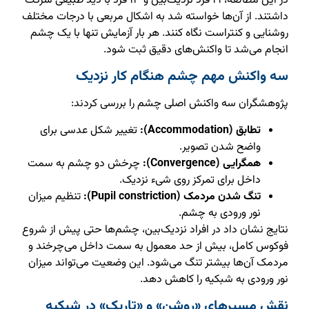
در این مطالعه، ۲۱ فرد نزدیک‌بین و ۱۳ فرد با دید طبیعی شرکت
داشتند. از آن‌ها خواسته شد به اشکال مربعی با درجات مختلف
روشنایی و کنتراست نگاه کنند. هر بار آزمایش تنها با یک چشم
انجام می‌شد تا واکنش‌های دقیق ثبت شود.
سه واکنش مهم چشم هنگام کار نزدیک
پژوهشگران سه واکنش اصلی چشم را بررسی کردند:
تطابق (Accommodation):
تغییر شکل عدسی برای
واضح شدن تصویر.
همگرایی (Convergence):
چرخش دو چشم به سمت
داخل برای تمرکز روی شیء نزدیک.
تنگ شدن مردمک (Pupil constriction):
تنظیم میزان
نور ورودی به چشم.
نتایج نشان داد در افراد نزدیک‌بین، چشم‌ها حتی پیش از شروع
فوکوس کامل، بیش از حد معمول به سمت داخل می‌چرخند و
مردمک آن‌ها بیشتر تنگ می‌شود. این وضعیت می‌تواند میزان
نور ورودی به شبکیه را کاهش دهد.
نقش مسیرهای «روشن» و «تاریک» در شبکیه