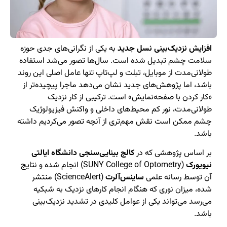
افزایش نزدیک‌بینی نسل جدید
به یکی از نگرانی‌های جدی حوزه
سلامت چشم تبدیل شده است. سال‌ها تصور می‌شد استفاده
طولانی‌مدت از موبایل، تبلت و لپ‌تاپ تنها عامل اصلی این روند
باشد، اما پژوهش‌های جدید نشان می‌دهد ماجرا پیچیده‌تر از
«کار کردن با صفحه‌نمایش» است. ترکیبی از کار نزدیک
طولانی‌مدت، نور کم محیط‌های داخلی و واکنش فیزیولوژیک
چشم ممکن است نقش مهم‌تری از آنچه تصور می‌کردیم داشته
باشد.
بر اساس پژوهشی که در
کالج بینایی‌سنجی دانشگاه ایالتی
نیویورک
(SUNY College of Optometry) انجام شده و نتایج
آن توسط رسانه علمی
ساینس‌آلرت
(ScienceAlert) منتشر
شده، میزان نوری که هنگام انجام کارهای نزدیک به شبکیه
می‌رسد می‌تواند یکی از عوامل کلیدی در تشدید نزدیک‌بینی
باشد.