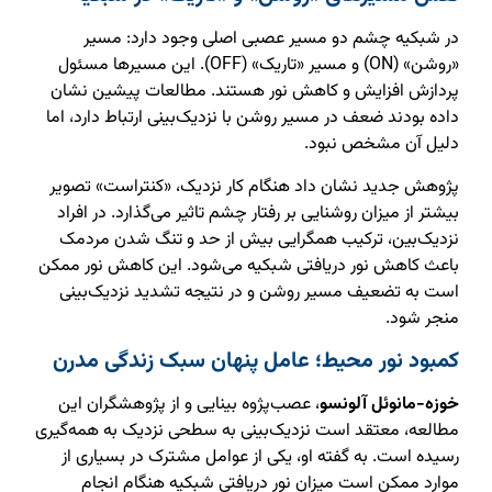
در شبکیه چشم دو مسیر عصبی اصلی وجود دارد: مسیر
«روشن» (ON) و مسیر «تاریک» (OFF). این مسیرها مسئول
پردازش افزایش و کاهش نور هستند. مطالعات پیشین نشان
داده بودند ضعف در مسیر روشن با نزدیک‌بینی ارتباط دارد، اما
دلیل آن مشخص نبود.
پژوهش جدید نشان داد هنگام کار نزدیک، «کنتراست» تصویر
بیشتر از میزان روشنایی بر رفتار چشم تاثیر می‌گذارد. در افراد
نزدیک‌بین، ترکیب همگرایی بیش از حد و تنگ شدن مردمک
باعث کاهش نور دریافتی شبکیه می‌شود. این کاهش نور ممکن
است به تضعیف مسیر روشن و در نتیجه تشدید نزدیک‌بینی
منجر شود.
کمبود نور محیط؛ عامل پنهان سبک زندگی مدرن
خوزه-مانوئل آلونسو
، عصب‌پژوه بینایی و از پژوهشگران این
مطالعه، معتقد است نزدیک‌بینی به سطحی نزدیک به همه‌گیری
رسیده است. به گفته او، یکی از عوامل مشترک در بسیاری از
موارد ممکن است میزان نور دریافتی شبکیه هنگام انجام