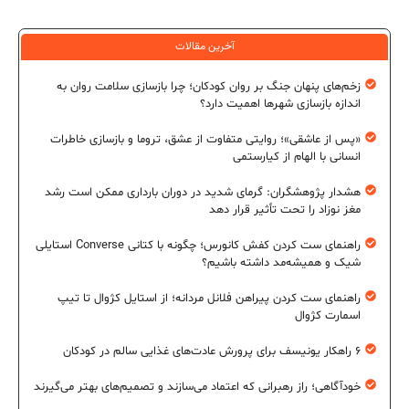
آخرین مقالات
زخم‌های پنهان جنگ بر روان کودکان؛ چرا بازسازی سلامت روان به
اندازه بازسازی شهرها اهمیت دارد؟
«پس از عاشقی»؛ روایتی متفاوت از عشق، تروما و بازسازی خاطرات
انسانی با الهام از کیارستمی
هشدار پژوهشگران: گرمای شدید در دوران بارداری ممکن است رشد
مغز نوزاد را تحت تأثیر قرار دهد
راهنمای ست کردن کفش کانورس؛ چگونه با کتانی Converse استایلی
شیک و همیشه‌مد داشته باشیم؟
راهنمای ست کردن پیراهن فلانل مردانه؛ از استایل کژوال تا تیپ
اسمارت کژوال
۶ راهکار یونیسف برای پرورش عادت‌های غذایی سالم در کودکان
خودآگاهی؛ راز رهبرانی که اعتماد می‌سازند و تصمیم‌های بهتر می‌گیرند