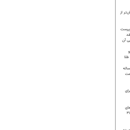
‌تر از
رپرست
قد
ی آن
و
۶ درصدی در ایران؛ رکورد ۸۰ ساله
مت
رای
 روز گرمای
اه است | دمای تهران به ۳۸