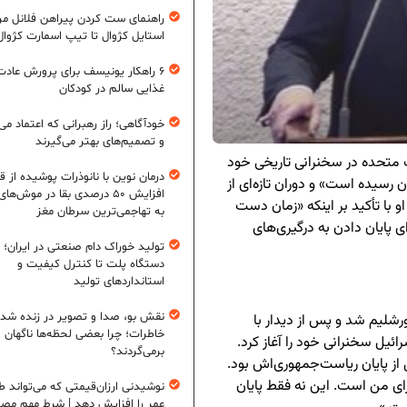
راهنمای ست کردن پیراهن فلانل مردا
استایل کژوال تا تیپ اسمارت کژوال
۶ راهکار یونیسف برای پرورش عادت
غذایی سالم در کودکان
خودآگاهی؛ راز رهبرانی که اعتماد می‌
و تصمیم‌های بهتر می‌گیرند
ت متحده در سخنرانی تاریخی خود
درمان نوین با نانوذرات پوشیده از ق
 رسیده است» و دوران تازه‌ای از
افزایش ۵۰ درصدی بقا در موش‌ها
 با تأکید بر اینکه «زمان دست
به تهاجمی‌ترین سرطان مغز
ی پایان دادن به درگیری‌های
تولید خوراک دام صنعتی در ایران؛ ا
دستگاه پلت تا کنترل کیفیت و
استانداردهای تولید
نقش بو، صدا و تصویر در زنده شد
رشلیم شد و پس از دیدار با
خاطرات؛ چرا بعضی لحظه‌ها ناگهان
ئیل سخنرانی خود را آغاز کرد.
برمی‌گردند؟
 پایان ریاست‌جمهوری‌اش بود.
رای من است. این نه فقط پایان
نوشیدنی ارزان‌قیمتی که می‌تواند ط
عمر را افزایش دهد | شرط مهم مص