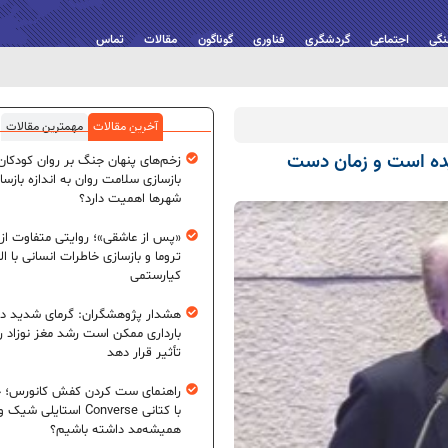
نگی
اجتماعی
گردشگری
فناوری
گوناگون
مقالات
تماس
آخرین مقالات
مهمترین مقالات
یده است و زمان دست
زخم‌های پنهان جنگ بر روان کودکان؛
بازسازی سلامت روان به اندازه بازسا
شهرها اهمیت دارد؟
«پس از عاشقی»؛ روایتی متفاوت از
تروما و بازسازی خاطرات انسانی با اله
کیارستمی
هشدار پژوهشگران: گرمای شدید در
بارداری ممکن است رشد مغز نوزاد ر
تأثیر قرار دهد
راهنمای ست کردن کفش کانورس؛ چ
با کتانی Converse استایلی شیک و
همیشه‌مد داشته باشیم؟