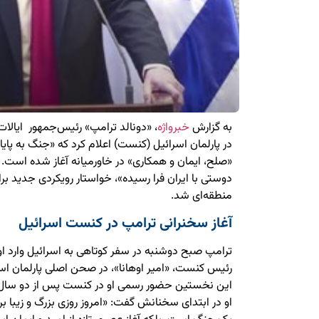
به گزارش
خبرواژه
، «دونالد ترامپ» رئیس‌جمهور ایالا
در پارلمان اسرائیل (کنست) اعلام کرد که «جنگ به پایان
«صلح، ایمان و همکاری» در خاورمیانه آغاز شده است. او
دوستی با ایران فرا رسیده»، خواستار رویکردی جدید برا
منطقه‌ای شد.
آغاز سخنرانی ترامپ در کنست اسرائیل
ترامپ صبح دوشنبه در سفر کوتاهی به اسرائیل وارد او
رئیس کنست، «امیر اوهانا»، در صحن اصلی پارلمان اسرا
این نخستین حضور رسمی او در کنست پس از دو سال از
او در ابتدای سخنانش گفت: «امروز روزی بزرگ و زیبا ب