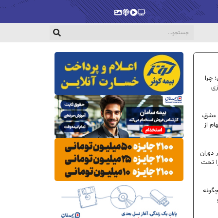
پخش‌زنده
ویدیو
پادکست
گالری
 چرا
زی
 عشق،
ام از
 دوران
ا تحت
گونه