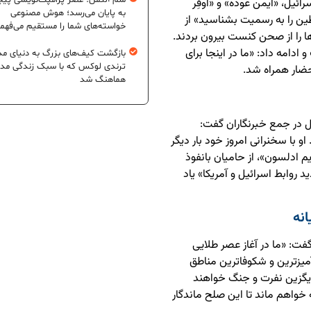
سم آلتمن: عصر پرامپت‌نویسی پیچ
رائیل، «ایمن عوده» و «اوفِر
به پایان می‌رسد؛ هوش مصنوعی
ین را به رسمیت بشناسید» از
خواسته‌های شما را مستقیم می‌فهم
ا را از صحن کنست بیرون بردند.
ادامه داد: «ما در اینجا برای
بازگشت کیف‌های بزرگ به دنیای مد
ترندی لوکس که با سبک زندگی مد
حضار همراه شد.
هماهنگ شد
یل در جمع خبرنگاران گفت:
با سخنرانی امروز خود بار دیگر
م ادلسون»، از حامیان بانفوذ
ید روابط اسرائیل و آمریکا» یاد
انه
گفت: «ما در آغاز عصر طلایی
آمیزترین و شکوفاترین مناطق
یگزین نفرت و جنگ خواهند
 خواهم ماند تا این صلح ماندگار