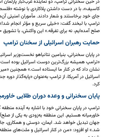
در حین سخنرانی ترامپ، دو نماینده عرب‌تبار پارلمان اس
کاسیف»، با در دست داشتن پلاکاردی با نوشته «فلسط
جای خود برخاستند و شعار دادند. مأموران امنیتی آن‌ه
ترامپ با لبخند گفت: «خیلی سریع و مؤثر انجام شد!» و 
صلح آمده‌ایم، نه برای تفرقه.» این واکنش، با تشویق 
حمایت رهبران اسرائیلی از سخنان ترامپ
در پایان سخنرانی، بنیامین نتانیاهو نخست‌وزیر اسرائ
«ترامپ همیشه بزرگ‌ترین دوست اسرائیل بوده است. او 
نشان داد که در کنار ما ایستاده است.» همچنین «میری
اسرائیل در آمریکا، از ترامپ به‌عنوان «پایه‌گذار دوره جد
کرد.
پایان سخنرانی و وعده دوران طلایی خاورمی
ترامپ در پایان سخنرانی خود با اشاره به آینده منطقه 
خاورمیانه هستیم. این منطقه به‌زودی به یکی از صلح‌
جهان تبدیل خواهد شد. ایمان، دوستی و همکاری، جا
شد.» او افزود: «من در کنار اسرائیل و ملت‌های منطقه