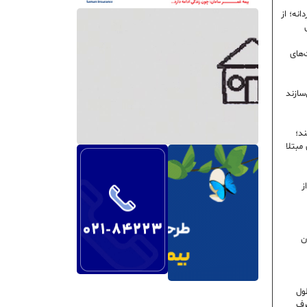
نه؛ از
‌های
سازند
ند؛
ی مبتلا
ز
ن
ول
رف