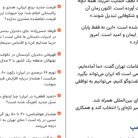
ه لطف حمایت آمریکا، همه آنچه
قیمت جدید برنج ایرانی، هندی و
 آورده است. اکنون زمان آن
پاکستانی اعلام شد؛ چرا حبوبات ارزان
و شکوفایی تبدیل شوند.»
قیمت تمام‌شده مشتری ندارند؟
 شده است: «این نه فقط پایان
فرهاد حسن‌زاده: جای دختران بدس
ایمان و امید است. امروز
در ادبیات داستانی ما خالی است | ن
د.»
«زیبا صدایم کن» و اقتباس سینمای
قهرمانی دختران کردستان در تکواند
نونهالان منطقه یک کشور با ۴ مدال طلا
ات تهران گفت: «ما آماده‌ایم،
تورم ۶
ی است که ایران می‌تواند بگیرد.
شکست | هشدار درباره افزایش قی
ت‌وگو کنیم، می‌توانیم به توافقی
سوخت
«تجرد قطعی» در ایران؛ چرا ازدواج ب
 بین‌المللی همراه شد.
نسل جدید کم‌رنگ شده است؟
 تازه‌ای را انتخاب کند و همکاری
هشدار هواشناسی؛ ۴۰ تا ۵۰
نسبی در ر
مپ
درجه می‌رسد