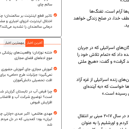
ست.»
سالم چای
‌ها آرام است، تفنگ‌ها
تاثیر قطع اینترنت بر سالمندان؛ چگ
لطف خدا، در صلح زندگی خواهد
اختلال اینترنت انزوای اجباری و مش
د.
درمانی سالمندان را تشدید می‌کند؟
آخرین اخبار
مهمترین اخبار
ن‌های اسرائیلی که در جریان
ختنه نوزادان؛ واقعیت‌های پزشکی در
عده داد که «تمام تلاش خود را
موج ادعاهای فضای مجازی
اهد گرفت» و گفت: «هیچ ملتی
آموزش مجازی جای آموزش حضوری ر
نمی‌گیرد؛ جزئیات طرح «حامی» برای
های زنده اسرائیلی از غزه آزاد
افت تحصیلی دانش‌آموزان
ها خواست که «به آینده‌ای
چرا قبض آب در تابستان گران‌تر شد
ان رسیده است.»
است؟ توضیح شرکت آب و فاضلاب د
افزایش قبوض
مهدی هاشمی: اکبر عبدی «چارلی چا
در بخش میانی سخنرانی، ترامپ با یادآوری تصمیم خود در سال ۲۰۱۷ مبنی بر انتقال
ایران» بود؛ کمدینی که در دل مردم ج
ردم و اورشلیم را به عنوان
شد