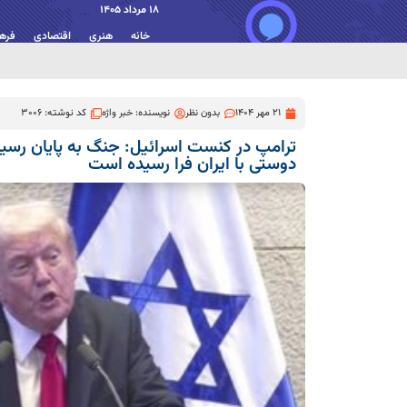
18 مرداد 1405
خانه
هنری
اقتصادی
فره
21 مهر 1404
بدون نظر
نویسنده:
خبر واژه
کد نوشته: 3006
ترامپ در کنست اسرائیل: جنگ به پایان رس
دوستی با ایران فرا رسیده است