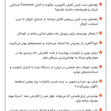
راهنمای ست کردن کفش کانورس؛ چگونه با کتانی Converse استایلی
شیک و همیشه‌مد داشته باشیم؟
راهنمای ست کردن پیراهن فلانل مردانه؛ از استایل کژوال تا تیپ
اسمارت کژوال
۶ راهکار یونیسف برای پرورش عادت‌های غذایی سالم در کودکان
خودآگاهی؛ راز رهبرانی که اعتماد می‌سازند و تصمیم‌های بهتر می‌گیرند
درمان نوین با نانوذرات پوشیده از قند؛ افزایش ۵۰ درصدی بقا در
موش‌های مبتلا به تهاجمی‌ترین سرطان مغز
تولید خوراک دام صنعتی در ایران؛ از دستگاه پلت تا کنترل کیفیت و
استانداردهای تولید
نقش بو، صدا و تصویر در زنده شدن خاطرات؛ چرا بعضی لحظه‌ها
ناگهان برمی‌گردند؟
نوشیدنی ارزان‌قیمتی که می‌تواند طول عمر را افزایش دهد | شرط مهم
مصرف سالم چای
تاثیر قطع اینترنت بر سالمندان؛ چگونه اختلال اینترنت انزوای اجباری