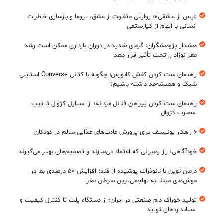
«پس از عاشقی»؛ روایتی متفاوت از عشق، تروما و بازسازی خاطرات
انسانی با الهام از کیارستمی
هشدار پژوهشگران: گرمای شدید در دوران بارداری ممکن است رشد
مغز نوزاد را تحت تأثیر قرار دهد
راهنمای ست کردن کفش کانورس؛ چگونه با کتانی Converse استایلی
شیک و همیشه‌مد داشته باشیم؟
راهنمای ست کردن پیراهن فلانل مردانه؛ از استایل کژوال تا تیپ
اسمارت کژوال
۶ راهکار یونیسف برای پرورش عادت‌های غذایی سالم در کودکان
خودآگاهی؛ راز رهبرانی که اعتماد می‌سازند و تصمیم‌های بهتر می‌گیرند
درمان نوین با نانوذرات پوشیده از قند؛ افزایش ۵۰ درصدی بقا در
موش‌های مبتلا به تهاجمی‌ترین سرطان مغز
تولید خوراک دام صنعتی در ایران؛ از دستگاه پلت تا کنترل کیفیت و
استانداردهای تولید