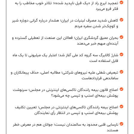
تمجید ایرج راد از «یک فیل ناپدید شده»؛ تئاتر خوب مخاطب را به
فکر فرو می‌برد
کاهش شدید مصرف لبنیات در ایران؛ هشدار درباره گرانی دوباره شیر
و کوچک‌تر شدن سفره مردم
بحران عمیق گردشگری ایران؛ فعالان این صنعت از تعطیلی گسترده و
آینده‌ای مبهم خبر می‌دهند
شارژ کالابرگ سه گروه کد ملی آغاز شد؛ اعتبار یک میلیونی تا یک ماه
قابل استفاده است
تبعیض شغلی علیه نیروهای شرکتی؛ مطالبه اصلی، حذف پیمانکاران و
ساماندهی قراردادهاست
اصلاح قانون بیمه رانندگان تاکسی‌های اینترنتی در مجلس؛ سرنوشت
پوشش بیمه‌ای اسنپ و تپسی چه می‌شود؟
اصلاح بیمه رانندگان تاکسی‌های اینترنتی در مجلس؛ تعیین تکلیف
پوشش بیمه‌ای اسنپ و تپسی در انتظار رأی نمایندگان
نارسایی قلبی محدود به سالمندان نیست؛ جوانان هم در معرض خطر
هستند