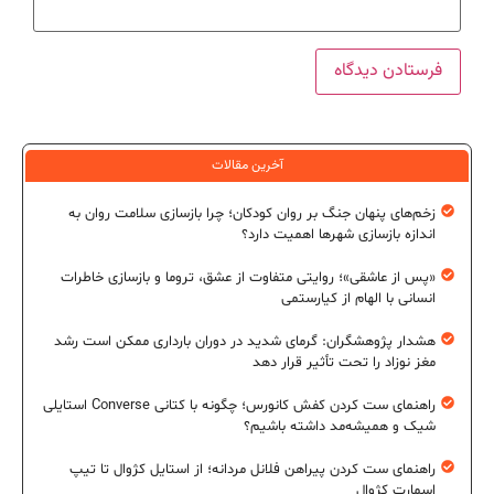
آخرین مقالات
زخم‌های پنهان جنگ بر روان کودکان؛ چرا بازسازی سلامت روان به
اندازه بازسازی شهرها اهمیت دارد؟
«پس از عاشقی»؛ روایتی متفاوت از عشق، تروما و بازسازی خاطرات
انسانی با الهام از کیارستمی
هشدار پژوهشگران: گرمای شدید در دوران بارداری ممکن است رشد
مغز نوزاد را تحت تأثیر قرار دهد
راهنمای ست کردن کفش کانورس؛ چگونه با کتانی Converse استایلی
شیک و همیشه‌مد داشته باشیم؟
راهنمای ست کردن پیراهن فلانل مردانه؛ از استایل کژوال تا تیپ
اسمارت کژوال