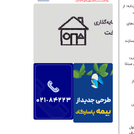
نه؛ از
‌های
سازند
ند؛
ی مبتلا
ز
ن
ول
رف