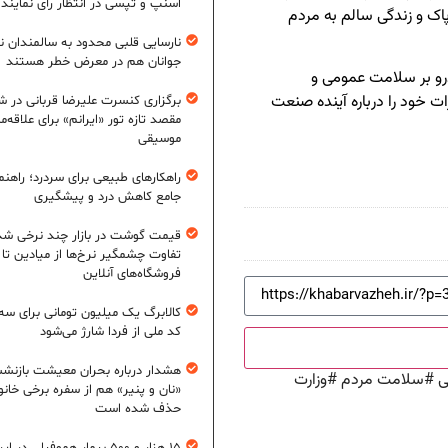
اسنپ و تپسی در انتظار رأی نمایند
پاک و زندگی سالم به مردم
نارسایی قلبی محدود به سالمندان 
جوانان هم در معرض خطر هستند
درو بر سلامت عمومی و
ت خود را درباره آینده صنعت
برگزاری کنسرت علیرضا قربانی در شی
مقصد تازه تور «ایرانم» برای علاقه‌م
موسیقی
راهکارهای طبیعی برای سردرد؛ راهنم
جامع کاهش درد و پیشگیری
قیمت گوشت در بازار چند نرخی شد
تفاوت چشمگیر نرخ‌ها از میادین تا
فروشگاه‌های آنلاین
کالابرگ یک میلیون تومانی برای سه
کد ملی از فردا شارژ می‌شود
هشدار درباره بحران معیشت بازنش
ی
#
سلامت مردم
#
وزارت
«نان و پنیر» هم از سفره برخی خانوا
حذف شده است