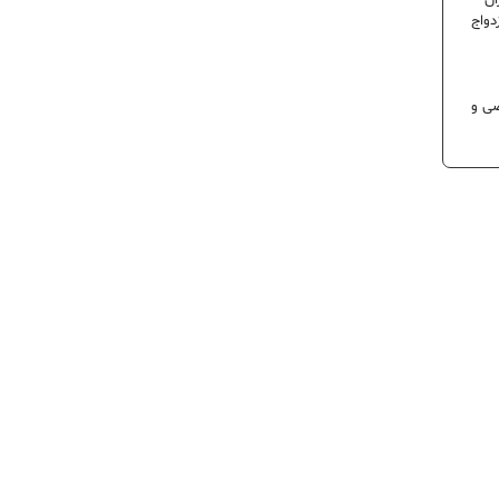
ران
دواج
 تخصصی و