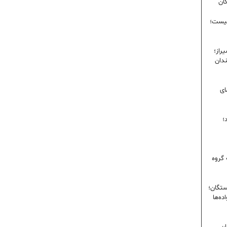
گان
نیست؛
راز؛
ندان
ای
؛
 گروه
ستگان؛
ده‌ها