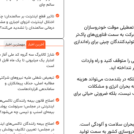
سالم چای
تاثیر قطع اینترنت بر سالمندان؛ چگ
اختلال اینترنت انزوای اجباری و مش
 تعطیلی موقت خودروسازان
درمانی سالمندان را تشدید می‌کند؟
حرکت به سمت فناوری‌های پاک‌تر
ولیدکنندگان چینی برای راه‌اندازی
آخرین اخبار
مهمترین اخبار
شارژ کالابرگ سه گروه کد ملی آغاز 
را متوقف کنید و راه واردات
اعتبار یک میلیونی تا یک ماه قابل ا
است
ننداخته اید.
تبعیض شغلی علیه نیروهای شرکتی
که در بلندمدت می‌تواند هزینه
مطالبه اصلی، حذف پیمانکاران و
ه بحران انرژی و مشکلات
ساماندهی قراردادهاست
نیست، بلکه ضرورتی حیاتی برای
اصلاح قانون بیمه رانندگان تاکسی‌ه
اینترنتی در مجلس؛ سرنوشت پو
بیمه‌ای اسنپ و تپسی چه می‌شود؟
 بحران سلامت و آلودگی است.
اصلاح بیمه رانندگان تاکسی‌های این
در مجلس؛ تعیین تکلیف پوشش بی
دروسازی کشور به سمت تولید