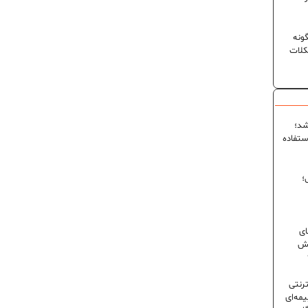
ونه
کلات
شد؛
ستفاده
؛
ای
شش
ترنتی
مه‌ای