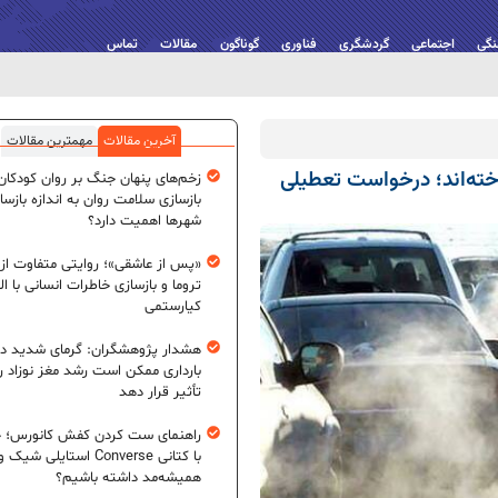
نگی
اجتماعی
گردشگری
فناوری
گوناگون
مقالات
تماس
آخرین مقالات
مهمترین مقالات
خته‌اند؛ درخواست تعطیلی
زخم‌های پنهان جنگ بر روان کودکان؛
بازسازی سلامت روان به اندازه بازسا
شهرها اهمیت دارد؟
«پس از عاشقی»؛ روایتی متفاوت از
تروما و بازسازی خاطرات انسانی با اله
کیارستمی
هشدار پژوهشگران: گرمای شدید در
بارداری ممکن است رشد مغز نوزاد ر
تأثیر قرار دهد
راهنمای ست کردن کفش کانورس؛ چ
با کتانی Converse استایلی شیک و
همیشه‌مد داشته باشیم؟