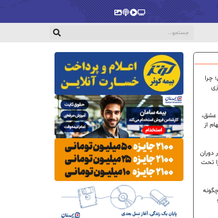
پخش‌زنده
ویدیو
پادکست
گالری
 چرا
زی
 عشق،
ام از
 دوران
ا تحت
گونه