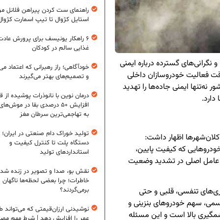
راهنمای ست کردن پیراهن فلانل مردا
استایل کژوال تا تیپ اسمارت کژوال
۶ راهکار یونیسف برای پرورش عادت
غذایی سالم در کودکان
و نگرانی‌های گسترده درباره ایمنی
خودآگاهی؛ راز رهبرانی که اعتماد می‌
قت فعالیت خودروسازان داخلی
و تصمیم‌های بهتر می‌گیرند
نه‌تنها ایمنی جاده‌ها را تهدید
درمان نوین با نانوذرات پوشیده از ق
دارد.
افزایش ۵۰ درصدی بقا در موش‌ها
به تهاجمی‌ترین سرطان مغز
تولید خوراک دام صنعتی در ایران؛ ا
کلان‌شهرها اظهار داشت:
دستگاه پلت تا کنترل کیفیت و
خودروهایی که کیفیت پایین،
استانداردهای تولید
ز عامل اصلی در تشدید وضعیت
نقش بو، صدا و تصویر در زنده شد
خاطرات؛ چرا بعضی لحظه‌ها ناگهان
اری‌های تنفسی، قلبی و حتی
برمی‌گردند؟
سمی، سهم خودروهای بنزینی و
نوشیدنی ارزان‌قیمتی که می‌تواند ط
مگیری بالا است و این مسئله
عمر را افزایش دهد | شرط مهم مص