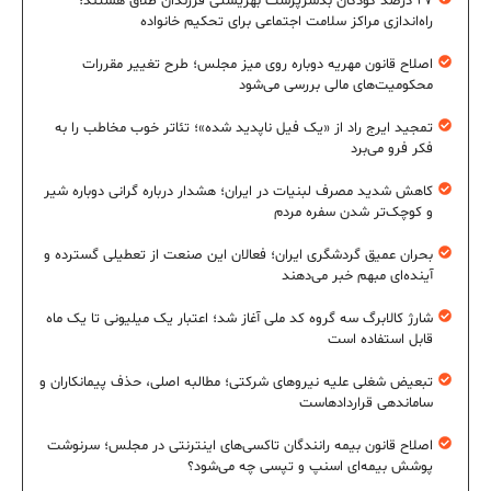
۲۷ درصد کودکان بدسرپرست بهزیستی فرزندان طلاق هستند؛
راه‌اندازی مراکز سلامت اجتماعی برای تحکیم خانواده
اصلاح قانون مهریه دوباره روی میز مجلس؛ طرح تغییر مقررات
محکومیت‌های مالی بررسی می‌شود
تمجید ایرج راد از «یک فیل ناپدید شده»؛ تئاتر خوب مخاطب را به
فکر فرو می‌برد
کاهش شدید مصرف لبنیات در ایران؛ هشدار درباره گرانی دوباره شیر
و کوچک‌تر شدن سفره مردم
بحران عمیق گردشگری ایران؛ فعالان این صنعت از تعطیلی گسترده و
آینده‌ای مبهم خبر می‌دهند
شارژ کالابرگ سه گروه کد ملی آغاز شد؛ اعتبار یک میلیونی تا یک ماه
قابل استفاده است
تبعیض شغلی علیه نیروهای شرکتی؛ مطالبه اصلی، حذف پیمانکاران و
ساماندهی قراردادهاست
اصلاح قانون بیمه رانندگان تاکسی‌های اینترنتی در مجلس؛ سرنوشت
پوشش بیمه‌ای اسنپ و تپسی چه می‌شود؟