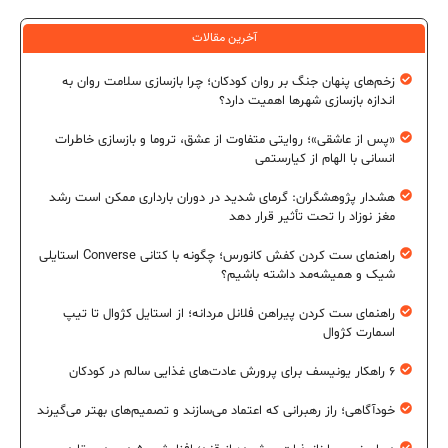
آخرین مقالات
زخم‌های پنهان جنگ بر روان کودکان؛ چرا بازسازی سلامت روان به
اندازه بازسازی شهرها اهمیت دارد؟
«پس از عاشقی»؛ روایتی متفاوت از عشق، تروما و بازسازی خاطرات
انسانی با الهام از کیارستمی
هشدار پژوهشگران: گرمای شدید در دوران بارداری ممکن است رشد
مغز نوزاد را تحت تأثیر قرار دهد
راهنمای ست کردن کفش کانورس؛ چگونه با کتانی Converse استایلی
شیک و همیشه‌مد داشته باشیم؟
راهنمای ست کردن پیراهن فلانل مردانه؛ از استایل کژوال تا تیپ
اسمارت کژوال
۶ راهکار یونیسف برای پرورش عادت‌های غذایی سالم در کودکان
خودآگاهی؛ راز رهبرانی که اعتماد می‌سازند و تصمیم‌های بهتر می‌گیرند