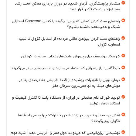
هشدار پژوهشگران: گرمای شدید در دوران بارداری ممکن است رشد
مغز نوزاد را تحت تأثیر قرار دهد
راهنمای ست کردن کفش کانورس؛ چگونه با کتانی Converse استایلی
شیک و همیشه‌مد داشته باشیم؟
راهنمای ست کردن پیراهن فلانل مردانه؛ از استایل کژوال تا تیپ
اسمارت کژوال
۶ راهکار یونیسف برای پرورش عادت‌های غذایی سالم در کودکان
خودآگاهی؛ راز رهبرانی که اعتماد می‌سازند و تصمیم‌های بهتر می‌گیرند
درمان نوین با نانوذرات پوشیده از قند؛ افزایش ۵۰ درصدی بقا در
موش‌های مبتلا به تهاجمی‌ترین سرطان مغز
تولید خوراک دام صنعتی در ایران؛ از دستگاه پلت تا کنترل کیفیت و
استانداردهای تولید
نقش بو، صدا و تصویر در زنده شدن خاطرات؛ چرا بعضی لحظه‌ها
ناگهان برمی‌گردند؟
نوشیدنی ارزان‌قیمتی که می‌تواند طول عمر را افزایش دهد | شرط مهم