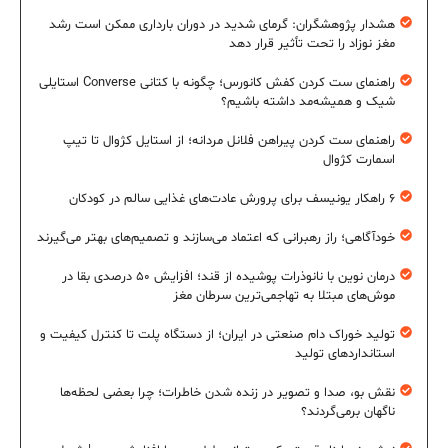
هشدار پژوهشگران: گرمای شدید در دوران بارداری ممکن است رشد
مغز نوزاد را تحت تأثیر قرار دهد
راهنمای ست کردن کفش کانورس؛ چگونه با کتانی Converse استایلی
شیک و همیشه‌مد داشته باشیم؟
راهنمای ست کردن پیراهن فلانل مردانه؛ از استایل کژوال تا تیپ
اسمارت کژوال
۶ راهکار یونیسف برای پرورش عادت‌های غذایی سالم در کودکان
خودآگاهی؛ راز رهبرانی که اعتماد می‌سازند و تصمیم‌های بهتر می‌گیرند
درمان نوین با نانوذرات پوشیده از قند؛ افزایش ۵۰ درصدی بقا در
موش‌های مبتلا به تهاجمی‌ترین سرطان مغز
تولید خوراک دام صنعتی در ایران؛ از دستگاه پلت تا کنترل کیفیت و
استانداردهای تولید
نقش بو، صدا و تصویر در زنده شدن خاطرات؛ چرا بعضی لحظه‌ها
ناگهان برمی‌گردند؟