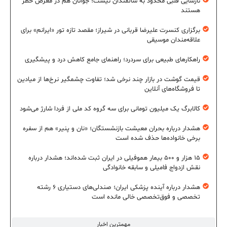
نارسایی قلبی محدود به سالمندان نیست؛ جوانان هم در معرض خطر
هستند
برگزاری کنسرت علیرضا قربانی در شیراز؛ مقصد تازه تور «ایرانم» برای
علاقه‌مندان موسیقی
راهکارهای طبیعی برای سردرد؛ راهنمای جامع کاهش درد و پیشگیری
قیمت گوشت در بازار چند نرخی شد؛ تفاوت چشمگیر نرخ‌ها از میادین
تا فروشگاه‌های آنلاین
کالابرگ یک میلیون تومانی برای سه گروه کد ملی از فردا شارژ می‌شود
هشدار درباره بحران معیشت بازنشستگان؛ «نان و پنیر» هم از سفره
برخی خانواده‌ها حذف شده است
۱۵ هزار و ۵۰۰ بیمار هموفیلی در ایران ثبت شده‌اند؛ هشدار درباره
نقش ازدواج فامیلی و سابقه خانوادگی
هشدار درباره آینده پزشکی ایران؛ صندلی‌های دستیاری ۶ رشته
تخصصی و فوق‌تخصصی خالی مانده است
مهمترین اخبار