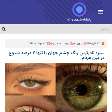
23 آبان 1404
بدون نظر
نویسنده:
خبر واژه
کد نوشته: 3691
سبز؛ نادرترین رنگ چشم جهان با تنها ۲ درصد شیوع
در بین مردم