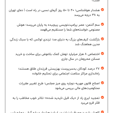
است؟
هشدار هواشناسی؛ ۴۰ تا ۵۰ روز گرمای نسبی در راه است | دمای تهران
به ۳۸ درجه می‌رسد
سم آلتمن: عصر پرامپت‌نویسی پیچیده به پایان می‌رسد؛ هوش
مصنوعی خواسته‌های شما را مستقیم می‌فهمد
بازگشت کیف‌های بزرگ به دنیای مد؛ ترندی لوکس که با سبک زندگی
مدرن هماهنگ شد
اختصاص ۸ هزار میلیارد تومان کمک بلاعوض برای ساخت و خرید
مسکن محرومان در سال جاری
۲۷ درصد کودکان بدسرپرست بهزیستی فرزندان طلاق هستند؛
راه‌اندازی مراکز سلامت اجتماعی برای تحکیم خانواده
اصلاح قانون مهریه دوباره روی میز مجلس؛ طرح تغییر مقررات
محکومیت‌های مالی بررسی می‌شود
تمجید ایرج راد از «یک فیل ناپدید شده»؛ تئاتر خوب مخاطب را به
فکر فرو می‌برد
کاهش شدید مصرف لبنیات در ایران؛ هشدار درباره گرانی دوباره شیر