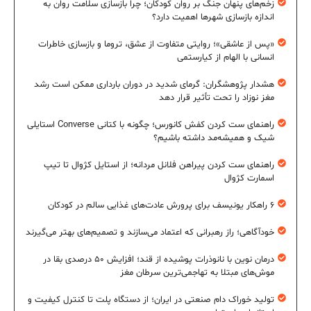
زخم‌های پنهان جنگ بر روان کودکان؛ چرا بازسازی سلامت روان به
اندازه بازسازی شهرها اهمیت دارد؟
«پس از عاشقی»؛ روایتی متفاوت از عشق، تروما و بازسازی خاطرات
انسانی با الهام از کیارستمی
هشدار پژوهشگران: گرمای شدید در دوران بارداری ممکن است رشد
مغز نوزاد را تحت تأثیر قرار دهد
راهنمای ست کردن کفش کانورس؛ چگونه با کتانی Converse استایلی
شیک و همیشه‌مد داشته باشیم؟
راهنمای ست کردن پیراهن فلانل مردانه؛ از استایل کژوال تا تیپ
اسمارت کژوال
۶ راهکار یونیسف برای پرورش عادت‌های غذایی سالم در کودکان
خودآگاهی؛ راز رهبرانی که اعتماد می‌سازند و تصمیم‌های بهتر می‌گیرند
درمان نوین با نانوذرات پوشیده از قند؛ افزایش ۵۰ درصدی بقا در
موش‌های مبتلا به تهاجمی‌ترین سرطان مغز
تولید خوراک دام صنعتی در ایران؛ از دستگاه پلت تا کنترل کیفیت و