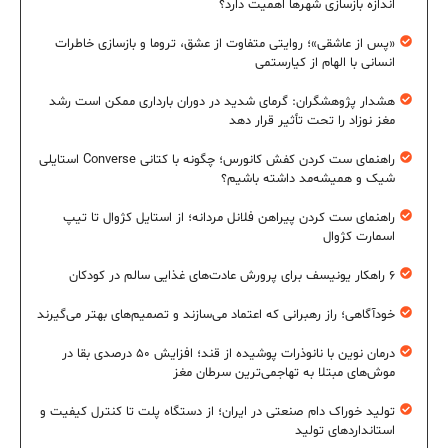
اندازه بازسازی شهرها اهمیت دارد؟
«پس از عاشقی»؛ روایتی متفاوت از عشق، تروما و بازسازی خاطرات
انسانی با الهام از کیارستمی
هشدار پژوهشگران: گرمای شدید در دوران بارداری ممکن است رشد
مغز نوزاد را تحت تأثیر قرار دهد
راهنمای ست کردن کفش کانورس؛ چگونه با کتانی Converse استایلی
شیک و همیشه‌مد داشته باشیم؟
راهنمای ست کردن پیراهن فلانل مردانه؛ از استایل کژوال تا تیپ
اسمارت کژوال
۶ راهکار یونیسف برای پرورش عادت‌های غذایی سالم در کودکان
خودآگاهی؛ راز رهبرانی که اعتماد می‌سازند و تصمیم‌های بهتر می‌گیرند
درمان نوین با نانوذرات پوشیده از قند؛ افزایش ۵۰ درصدی بقا در
موش‌های مبتلا به تهاجمی‌ترین سرطان مغز
تولید خوراک دام صنعتی در ایران؛ از دستگاه پلت تا کنترل کیفیت و
استانداردهای تولید