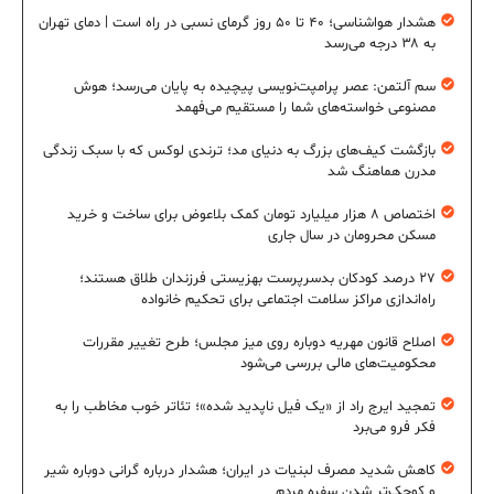
هشدار هواشناسی؛ ۴۰ تا ۵۰ روز گرمای نسبی در راه است | دمای تهران
به ۳۸ درجه می‌رسد
سم آلتمن: عصر پرامپت‌نویسی پیچیده به پایان می‌رسد؛ هوش
مصنوعی خواسته‌های شما را مستقیم می‌فهمد
بازگشت کیف‌های بزرگ به دنیای مد؛ ترندی لوکس که با سبک زندگی
مدرن هماهنگ شد
اختصاص ۸ هزار میلیارد تومان کمک بلاعوض برای ساخت و خرید
مسکن محرومان در سال جاری
۲۷ درصد کودکان بدسرپرست بهزیستی فرزندان طلاق هستند؛
راه‌اندازی مراکز سلامت اجتماعی برای تحکیم خانواده
اصلاح قانون مهریه دوباره روی میز مجلس؛ طرح تغییر مقررات
محکومیت‌های مالی بررسی می‌شود
تمجید ایرج راد از «یک فیل ناپدید شده»؛ تئاتر خوب مخاطب را به
فکر فرو می‌برد
کاهش شدید مصرف لبنیات در ایران؛ هشدار درباره گرانی دوباره شیر
و کوچک‌تر شدن سفره مردم