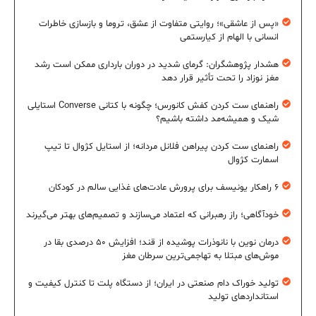
«پس از عاشقی»؛ روایتی متفاوت از عشق، تروما و بازسازی خاطرات
انسانی با الهام از کیارستمی
هشدار پژوهشگران: گرمای شدید در دوران بارداری ممکن است رشد
مغز نوزاد را تحت تأثیر قرار دهد
راهنمای ست کردن کفش کانورس؛ چگونه با کتانی Converse استایلی
شیک و همیشه‌مد داشته باشیم؟
راهنمای ست کردن پیراهن فلانل مردانه؛ از استایل کژوال تا تیپ
اسمارت کژوال
۶ راهکار یونیسف برای پرورش عادت‌های غذایی سالم در کودکان
خودآگاهی؛ راز رهبرانی که اعتماد می‌سازند و تصمیم‌های بهتر می‌گیرند
درمان نوین با نانوذرات پوشیده از قند؛ افزایش ۵۰ درصدی بقا در
موش‌های مبتلا به تهاجمی‌ترین سرطان مغز
تولید خوراک دام صنعتی در ایران؛ از دستگاه پلت تا کنترل کیفیت و
استانداردهای تولید