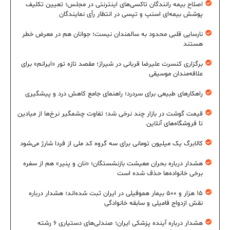
اصلاح بیمه رانندگان تاکسی‌های اینترنتی در مجلس؛ تعیین تکلیف
پوشش بیمه‌ای اسنپ و تپسی در انتظار رأی نمایندگان
نارسایی قلبی محدود به سالمندان نیست؛ جوانان هم در معرض خطر
هستند
برگزاری کنسرت علیرضا قربانی در شیراز؛ مقصد تازه تور «ایرانم» برای
علاقه‌مندان موسیقی
راهکارهای طبیعی برای سردرد؛ راهنمای جامع کاهش درد و پیشگیری
قیمت گوشت در بازار چند نرخی شد؛ تفاوت چشمگیر نرخ‌ها از میادین
تا فروشگاه‌های آنلاین
کالابرگ یک میلیون تومانی برای سه گروه کد ملی از فردا شارژ می‌شود
هشدار درباره بحران معیشت بازنشستگان؛ «نان و پنیر» هم از سفره
برخی خانواده‌ها حذف شده است
۱۵ هزار و ۵۰۰ بیمار هموفیلی در ایران ثبت شده‌اند؛ هشدار درباره
نقش ازدواج فامیلی و سابقه خانوادگی
هشدار درباره آینده پزشکی ایران؛ صندلی‌های دستیاری ۶ رشته