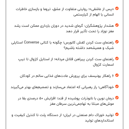
«پس از عاشقی»؛ روایتی متفاوت از عشق، تروما و بازسازی خاطرات
انسانی با الهام از کیارستمی
هشدار پژوهشگران: گرمای شدید در دوران بارداری ممکن است رشد
مغز نوزاد را تحت تأثیر قرار دهد
راهنمای ست کردن کفش کانورس؛ چگونه با کتانی Converse استایلی
شیک و همیشه‌مد داشته باشیم؟
راهنمای ست کردن پیراهن فلانل مردانه؛ از استایل کژوال تا تیپ
اسمارت کژوال
۶ راهکار یونیسف برای پرورش عادت‌های غذایی سالم در کودکان
خودآگاهی؛ راز رهبرانی که اعتماد می‌سازند و تصمیم‌های بهتر می‌گیرند
درمان نوین با نانوذرات پوشیده از قند؛ افزایش ۵۰ درصدی بقا در
موش‌های مبتلا به تهاجمی‌ترین سرطان مغز
تولید خوراک دام صنعتی در ایران؛ از دستگاه پلت تا کنترل کیفیت و
استانداردهای تولید