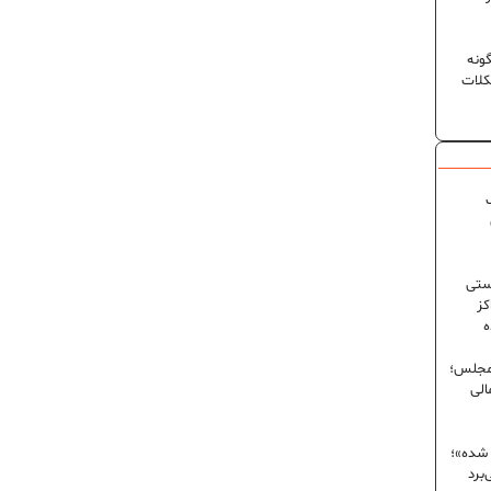
ونه
کلات
ک
ستی
کز
ه
 مجلس؛
الی
 شده»؛
برد