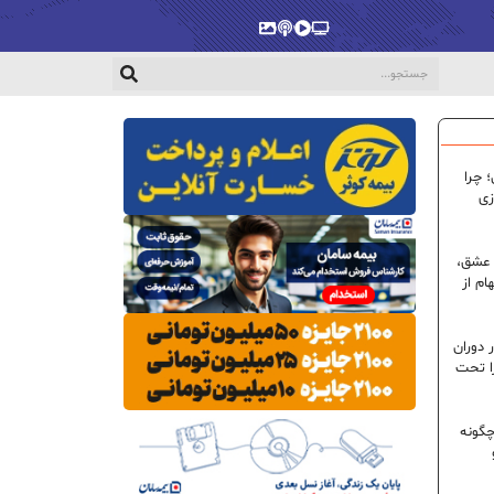
پخش‌زنده
ویدیو
پادکست
گالری
 چرا
زی
 عشق،
ام از
 دوران
ا تحت
گونه