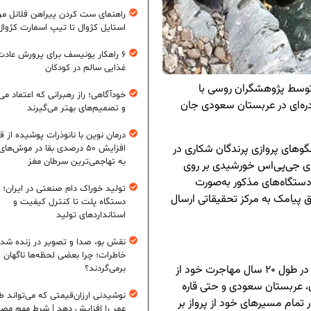
راهنمای ست کردن پیراهن فلانل مردا
استایل کژوال تا تیپ اسمارت کژوال
۶ راهکار یونیسف برای پرورش عادت
غذایی سالم در کودکان
ادر که به مدت ۲۰ سال توسط پژوهشگران روسی با
خودآگاهی؛ راز رهبرانی که اعتماد می‌
 دره‌ای در عربستان سعودی جان
و تصمیم‌های بهتر می‌گیرند
درمان نوین با نانوذرات پوشیده از ق
لگوهای پروازی پرندگان شکاری در
افزایش ۵۰ درصدی بقا در موش‌ها
به تهاجمی‌ترین سرطان مغز
ی جی‌پی‌اس خورشیدی بر روی
 دستگاه‌های مذکور به‌صورت
تولید خوراک دام صنعتی در ایران؛ ا
ق پیامک به مرکز تحقیقاتی ارسال
دستگاه پلت تا کنترل کیفیت و
استانداردهای تولید
نقش بو، صدا و تصویر در زنده شد
خاطرات؛ چرا بعضی لحظه‌ها ناگهان
یکی از این عقاب‌ها که به نام «مین» شناخته می‌شود، در طول ۲۰ سال مهاجرت خود از
برمی‌گردند؟
، عربستان سعودی و حتی قاره
نوشیدنی ارزان‌قیمتی که می‌تواند ط
 تمام مسیرهای خود از پرواز بر
عمر را افزایش دهد | شرط مهم مص