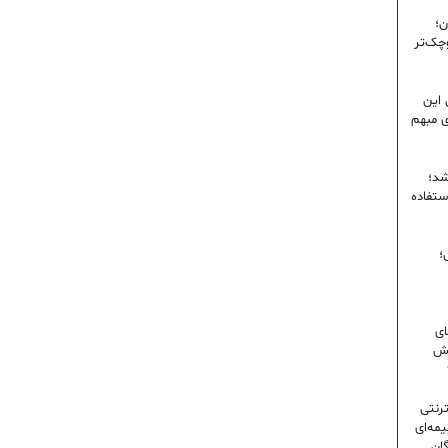
ن؛
وچک‌تر
 این
ی مبهم
شد؛
ستفاده
؛
ای
شش
ترنتی
مه‌ای
گان