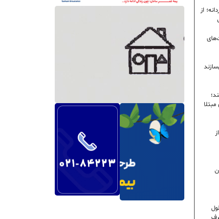
نه؛ از
‌های
سازند
ند؛
ی مبتلا
ز
ن
ول
رف