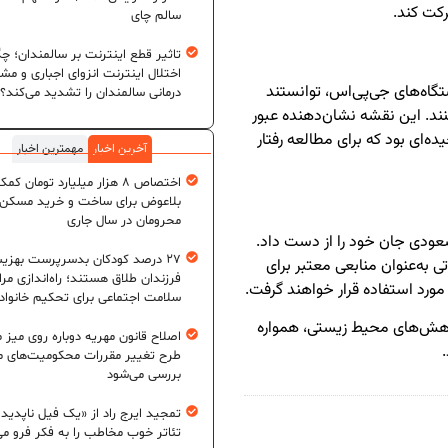
رکت کند.
سالم چای
تاثیر قطع اینترنت بر سالمندان؛ چگ
اختلال اینترنت انزوای اجباری و مش
تگاه‌های جی‌پی‌اس، توانستند
درمانی سالمندان را تشدید می‌کند؟
ند. این نقشه نشان‌دهنده عبور
‌ای بود که برای مطالعه رفتار
آخرین اخبار
مهمترین اخبار
اختصاص ۸ هزار میلیارد تومان کم
بلاعوض برای ساخت و خرید مسکن
محرومان در سال جاری
سعودی جان خود را از دست داد.
۲۷ درصد کودکان بدسرپرست بهزی
تی به‌عنوان منابعی معتبر برای
فرزندان طلاق هستند؛ راه‌اندازی مرا
 مورد استفاده قرار خواهند گرفت.
سلامت اجتماعی برای تحکیم خانواد
ژوهش‌های محیط زیستی، همواره
اصلاح قانون مهریه دوباره روی میز
طرح تغییر مقررات محکومیت‌های م
بررسی می‌شود
تمجید ایرج راد از «یک فیل ناپدید
تئاتر خوب مخاطب را به فکر فرو می‌