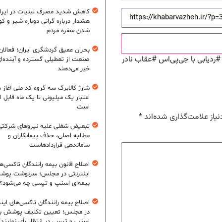
کاهش شدید مصرف لبنیات در ایرا
هشدار درباره گرانی دوباره شیر و ک
شدن سفره مردم
بحران عمیق گردشگری ایران؛ فعالان
ردیابی با جی‌پی‌اس
#
عقاب نادر
صنعت از تعطیلی گسترده و آینده‌ا
خبر می‌دهند
شارژ کالابرگ سه گروه کد ملی آغاز 
اعتبار یک میلیونی تا یک ماه قابل ا
است
یاز علامت‌گذاری شده‌اند
*
تبعیض شغلی علیه نیروهای شرکتی
مطالبه اصلی، حذف پیمانکاران و
ساماندهی قراردادهاست
اصلاح قانون بیمه رانندگان تاکسی‌ه
اینترنتی در مجلس؛ سرنوشت پو
بیمه‌ای اسنپ و تپسی چه می‌شود؟
اصلاح بیمه رانندگان تاکسی‌های این
در مجلس؛ تعیین تکلیف پوشش بی
اسنپ و تپسی در انتظار رأی نمایند