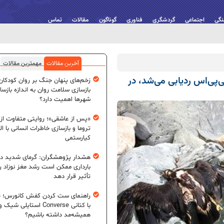
نگی
اجتماعی
گردشگری
فناوری
گوناگون
مقالات
تماس
آخرین مقالات
مهمترین مقالات
با جی‌پی‌اس ردیابی می‌شد، در
زخم‌های پنهان جنگ بر روان کودکان؛
بازسازی سلامت روان به اندازه بازسا
شهرها اهمیت دارد؟
«پس از عاشقی»؛ روایتی متفاوت از
تروما و بازسازی خاطرات انسانی با اله
کیارستمی
هشدار پژوهشگران: گرمای شدید در
بارداری ممکن است رشد مغز نوزاد ر
تأثیر قرار دهد
راهنمای ست کردن کفش کانورس؛ چ
با کتانی Converse استایلی شیک و
همیشه‌مد داشته باشیم؟