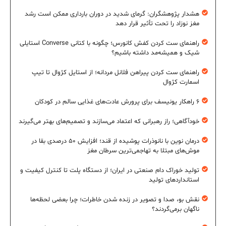
هشدار پژوهشگران: گرمای شدید در دوران بارداری ممکن است رشد
مغز نوزاد را تحت تأثیر قرار دهد
راهنمای ست کردن کفش کانورس؛ چگونه با کتانی Converse استایلی
شیک و همیشه‌مد داشته باشیم؟
راهنمای ست کردن پیراهن فلانل مردانه؛ از استایل کژوال تا تیپ
اسمارت کژوال
۶ راهکار یونیسف برای پرورش عادت‌های غذایی سالم در کودکان
خودآگاهی؛ راز رهبرانی که اعتماد می‌سازند و تصمیم‌های بهتر می‌گیرند
درمان نوین با نانوذرات پوشیده از قند؛ افزایش ۵۰ درصدی بقا در
موش‌های مبتلا به تهاجمی‌ترین سرطان مغز
تولید خوراک دام صنعتی در ایران؛ از دستگاه پلت تا کنترل کیفیت و
استانداردهای تولید
نقش بو، صدا و تصویر در زنده شدن خاطرات؛ چرا بعضی لحظه‌ها
ناگهان برمی‌گردند؟