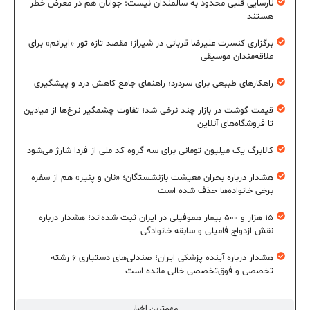
نارسایی قلبی محدود به سالمندان نیست؛ جوانان هم در معرض خطر
هستند
برگزاری کنسرت علیرضا قربانی در شیراز؛ مقصد تازه تور «ایرانم» برای
علاقه‌مندان موسیقی
راهکارهای طبیعی برای سردرد؛ راهنمای جامع کاهش درد و پیشگیری
قیمت گوشت در بازار چند نرخی شد؛ تفاوت چشمگیر نرخ‌ها از میادین
تا فروشگاه‌های آنلاین
کالابرگ یک میلیون تومانی برای سه گروه کد ملی از فردا شارژ می‌شود
هشدار درباره بحران معیشت بازنشستگان؛ «نان و پنیر» هم از سفره
برخی خانواده‌ها حذف شده است
۱۵ هزار و ۵۰۰ بیمار هموفیلی در ایران ثبت شده‌اند؛ هشدار درباره
نقش ازدواج فامیلی و سابقه خانوادگی
هشدار درباره آینده پزشکی ایران؛ صندلی‌های دستیاری ۶ رشته
تخصصی و فوق‌تخصصی خالی مانده است
مهمترین اخبار