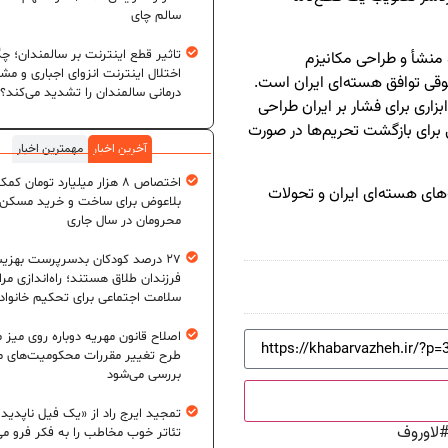
سالم چای
تاثیر قطع اینترنت بر سالمندان؛ چگ
 منشأ و طراحی مکانیزم
اختلال اینترنت انزوای اجباری و مش
قی توافق هسته‌ای ایران است.
درمانی سالمندان را تشدید می‌کند؟
بزاری برای فشار بر ایران طراحی
ی برای بازگشت تحریم‌ها در صورت
آخرین اخبار
مهمترین اخبار
اختصاص ۸ هزار میلیارد تومان کم
‌های هسته‌ای ایران و تحولات
بلاعوض برای ساخت و خرید مسکن
محرومان در سال جاری
۲۷ درصد کودکان بدسرپرست بهزی
فرزندان طلاق هستند؛ راه‌اندازی مرا
سلامت اجتماعی برای تحکیم خانواد
اصلاح قانون مهریه دوباره روی میز
طرح تغییر مقررات محکومیت‌های م
بررسی می‌شود
تمجید ایرج راد از «یک فیل ناپدید
لاوروف
تئاتر خوب مخاطب را به فکر فرو می‌