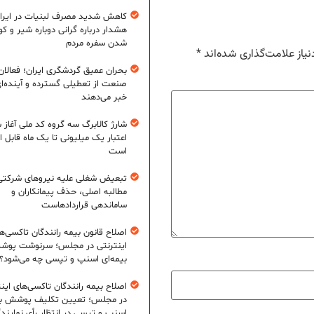
کاهش شدید مصرف لبنیات در ایرا
هشدار درباره گرانی دوباره شیر و ک
شدن سفره مردم
یاز علامت‌گذاری شده‌اند
*
بحران عمیق گردشگری ایران؛ فعالان
صنعت از تعطیلی گسترده و آینده‌ا
خبر می‌دهند
شارژ کالابرگ سه گروه کد ملی آغاز 
اعتبار یک میلیونی تا یک ماه قابل ا
است
تبعیض شغلی علیه نیروهای شرکتی
مطالبه اصلی، حذف پیمانکاران و
ساماندهی قراردادهاست
اصلاح قانون بیمه رانندگان تاکسی‌ه
اینترنتی در مجلس؛ سرنوشت پو
بیمه‌ای اسنپ و تپسی چه می‌شود؟
اصلاح بیمه رانندگان تاکسی‌های این
در مجلس؛ تعیین تکلیف پوشش بی
اسنپ و تپسی در انتظار رأی نمایند