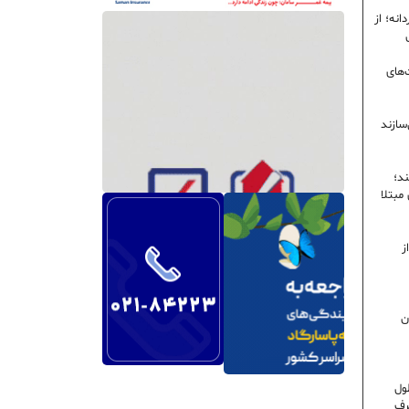
نه؛ از
‌های
سازند
ند؛
ی مبتلا
ز
ن
ول
رف