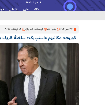
16 مرداد 1405
خانه
هنری
اقتصادی
فره
23 مهر 1404
بدون نظر
نویسنده:
خبر واژه
کد نوشته: 3091
لاوروف: مکانیزم «اسنپ‌بک» ساختۀ ظریف ب