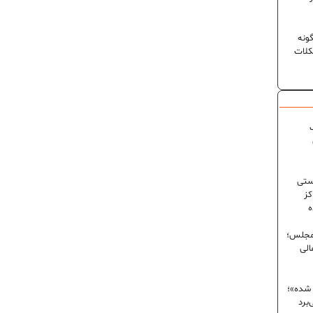
ونه
کلات
ک
ستی
کز
ه
 مجلس؛
الی
 شده»؛
برد