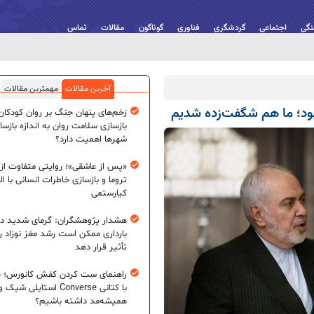
نگی
اجتماعی
گردشگری
فناوری
گوناگون
مقالات
تماس
آخرین مقالات
مهمترین مقالات
ود؛ ما هم شگفت‌زده شدیم
زخم‌های پنهان جنگ بر روان کودکان؛
بازسازی سلامت روان به اندازه بازسا
شهرها اهمیت دارد؟
«پس از عاشقی»؛ روایتی متفاوت از
تروما و بازسازی خاطرات انسانی با اله
کیارستمی
هشدار پژوهشگران: گرمای شدید در
بارداری ممکن است رشد مغز نوزاد ر
تأثیر قرار دهد
راهنمای ست کردن کفش کانورس؛ چ
با کتانی Converse استایلی شیک و
همیشه‌مد داشته باشیم؟