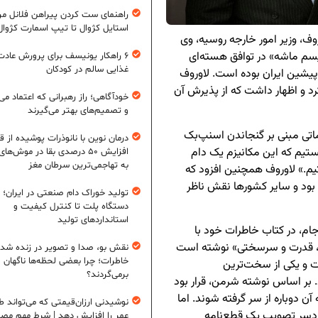
راهنمای ست کردن پیراهن فلانل مردا
استایل کژوال تا تیپ اسمارت کژوال
وف، وزیر امور خارجه روسیه، وی
یسم ماشه» در توافق هسته‌ای
۶ راهکار یونیسف برای پرورش عادت
غذایی سالم در کودکان
پیشین ایران بوده است. لاوروف
د و اظهار داشت که از پذیرش آن
خودآگاهی؛ راز رهبرانی که اعتماد می‌
و تصمیم‌های بهتر می‌گیرند
ماتی مبنی بر گنجاندن اسنپ‌بک
درمان نوین با نانوذرات پوشیده از ق
نستیم که این مکانیزم یک دام
افزایش ۵۰ درصدی بقا در موش‌ها
به تهاجمی‌ترین سرطان مغز
م.» لاوروف همچنین افزود که
مریکا بود و سایر کشورها نقش ناظر
تولید خوراک دام صنعتی در ایران؛ ا
دستگاه پلت تا کنترل کیفیت و
استانداردهای تولید
جام، در کتاب خاطرات خود با
، قدرت و سرسختی» نوشته است
نقش بو، صدا و تصویر در زنده شد
خاطرات؛ چرا بعضی لحظه‌ها ناگهان
 و یکی از سخت‌ترین
برمی‌گردند؟
 بر اساس نوشته شرمن، قرار بود
 آن دوباره از سر گرفته شوند. اما
نوشیدنی ارزان‌قیمتی که می‌تواند ط
مت و دردسر تصویب یک قطع‌نامه
عمر را افزایش دهد | شرط مهم مص