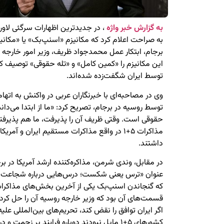
به گزارش خبر واژه
، در جدیدترین اظهارات سرگئی لاور
به صراحت اعلام کرد که مکانیزم «اسنپ‌بک» یا «مکان
برجام، ابتکار عمل محمدجواد ظریف، وزیر امور خارجه 
این مکانیزم را «کمین کامل» و «تله حقوقی» توصیف کر
توسط ایران شگفت‌زده شده‌اند.
وی در مصاحبه‌ای با خبرنگاران عربی در واکنش به اتها
توسط روسیه در برجام، تصریح کرد: «ما از ابتدا می‌دا
حقوقی است. وقتی ظریف آن را پذیرفت، ما هم پذیرفتی
مذاکرات ۵+۱ در واقع مذاکرات مستقیم ایران و آ
داشتند.
در مقابل، وندی شرمن، مذاکره‌کننده ارشد آمریکا در بر
عنوان «ترس یعنی شکست؛ درس‌هایی درباره شجاعت
که گنجاندن اسنپ‌بک یکی از آخرین بخش‌های مذاکرات
قسمت‌های آن بود که وزیر خارجه روسیه آن را حل کرد.
اگر ایران توافق را نقض کند، تحریم‌های بین‌المللی علیه
کشورهای ۵+۱ مایل نبودند دوباره فرایند پر زح