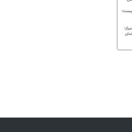
نیست؛
راز؛
ندان