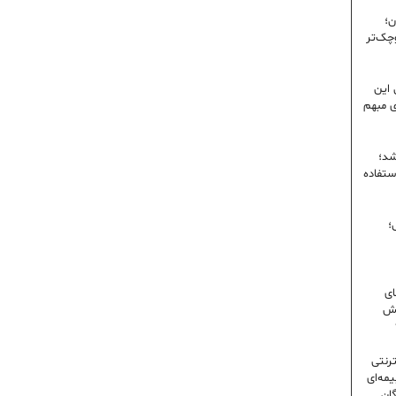
ن؛
وچک‌تر
 این
ی مبهم
شد؛
ستفاده
؛
ای
شش
ترنتی
مه‌ای
گان