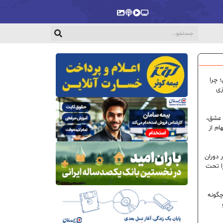
پخش‌زنده
ویدیو
پادکست
گالری
 چرا
زی
 عشق،
ام از
 دوران
ا تحت
گونه