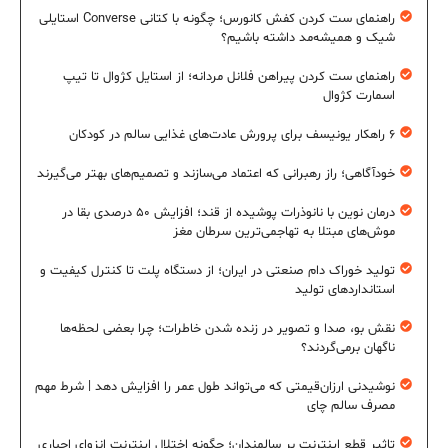
راهنمای ست کردن کفش کانورس؛ چگونه با کتانی Converse استایلی
شیک و همیشه‌مد داشته باشیم؟
راهنمای ست کردن پیراهن فلانل مردانه؛ از استایل کژوال تا تیپ
اسمارت کژوال
۶ راهکار یونیسف برای پرورش عادت‌های غذایی سالم در کودکان
خودآگاهی؛ راز رهبرانی که اعتماد می‌سازند و تصمیم‌های بهتر می‌گیرند
درمان نوین با نانوذرات پوشیده از قند؛ افزایش ۵۰ درصدی بقا در
موش‌های مبتلا به تهاجمی‌ترین سرطان مغز
تولید خوراک دام صنعتی در ایران؛ از دستگاه پلت تا کنترل کیفیت و
استانداردهای تولید
نقش بو، صدا و تصویر در زنده شدن خاطرات؛ چرا بعضی لحظه‌ها
ناگهان برمی‌گردند؟
نوشیدنی ارزان‌قیمتی که می‌تواند طول عمر را افزایش دهد | شرط مهم
مصرف سالم چای
تاثیر قطع اینترنت بر سالمندان؛ چگونه اختلال اینترنت انزوای اجباری