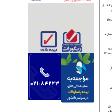
نه؛ از
‌های
سازند
ند؛
ی مبتلا
ز
ن
ول
رف