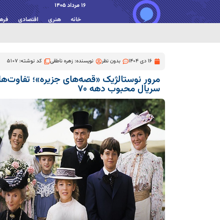
16 مرداد 1405
خانه
هنری
اقتصادی
فره
16 دی 1404
بدون نظر
نویسنده:
زهره ناطقی
کد نوشته: 5107
مرور نوستالژیک «قصه‌های جزیره»؛ تفاوت‌ه
سریال محبوب دهه ۷۰