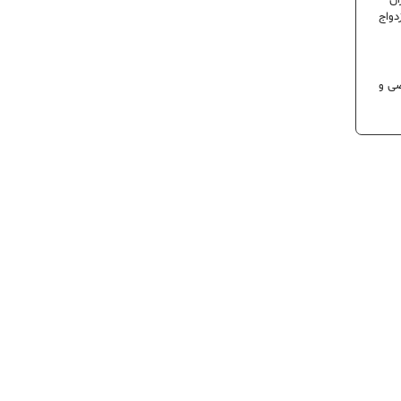
ران
دواج
 تخصصی و