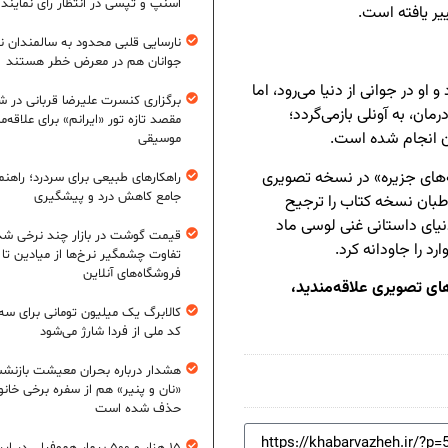
اسنپ و تپسی در انتظار رأی نمایند
یر یافته است.
نارسایی قلبی محدود به سالمندان 
جوانان هم در معرض خطر هستند
 او در جوانی از دنیا می‌رود، اما
برگزاری کنسرت علیرضا قربانی در شی
ان، به آونلی بازمی‌گردد؛
مقصد تازه تور «ایرانم» برای علاقه‌م
ن انجام شده است.
موسیقی
‌های جزیره» در نسخه تصویری
راهکارهای طبیعی برای سردرد؛ راهنم
جامع کاهش درد و پیشگیری
طبان نسخه کتاب را ترجیح
دنیای داستانی غنی لوسی ماد
قیمت گوشت در بازار چند نرخی شد
 را جاودانه کرد.
تفاوت چشمگیر نرخ‌ها از میادین تا
فروشگاه‌های آنلاین
‌های تصویری علاقه‌مندید،
کالابرگ یک میلیون تومانی برای سه
کد ملی از فردا شارژ می‌شود
هشدار درباره بحران معیشت بازنش
«نان و پنیر» هم از سفره برخی خانوا
حذف شده است