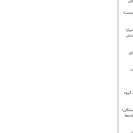
گان
نیست؛
راز؛
ندان
ای
؛
 گروه
ستگان؛
ده‌ها