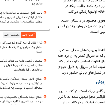
در حالی که در سریال، تمرکز
سالم چای
 دارد. نکته جالب اینکه در
له اولیویا زندگی می‌کند.
تاثیر قطع اینترنت بر سالمندان؛ چگ
اختلال اینترنت انزوای اجباری و مش
حضوری محدود در داستان است،
درمانی سالمندان را تشدید می‌کند؟
 جانت نیز در رمان چندان فعال
یتی است.
آخرین اخبار
مهمترین اخبار
شارژ کالابرگ سه گروه کد ملی آغاز 
اعتبار یک میلیونی تا یک ماه قابل ا
انه‌ها و روایت‌های محلی است و
است
که در سریال کمتر به آن پرداخته
ال تفاوت اساسی دارد؛ جایی که
تبعیض شغلی علیه نیروهای شرکتی
مطالبه اصلی، حذف پیمانکاران و
شود، اما در سریال به دلیل خروج
ساماندهی قراردادهاست
 فصل‌های پایانی حضور دارد.
اصلاح قانون بیمه رانندگان تاکسی‌ه
یونی
اینترنتی در مجلس؛ سرنوشت پو
بیمه‌ای اسنپ و تپسی چه می‌شود؟
و گاس پایک است. در کتاب، این
کتر مجزا تبدیل شده‌اند تا فراز
اصلاح بیمه رانندگان تاکسی‌های این
در مجلس؛ تعیین تکلیف پوشش بی
خصیت فیلیکس در کتاب برادر