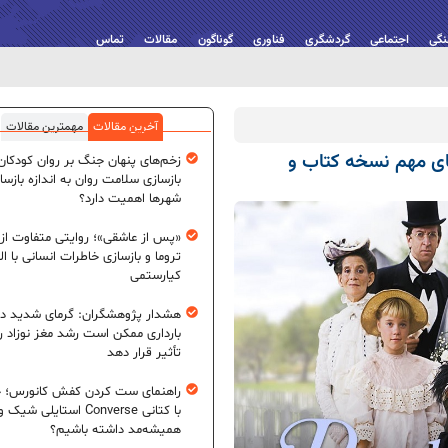
نگی
اجتماعی
گردشگری
فناوری
گوناگون
مقالات
تماس
آخرین مقالات
مهمترین مقالات
ای مهم نسخه کتاب و
زخم‌های پنهان جنگ بر روان کودکان؛
بازسازی سلامت روان به اندازه بازسا
شهرها اهمیت دارد؟
«پس از عاشقی»؛ روایتی متفاوت از
تروما و بازسازی خاطرات انسانی با اله
کیارستمی
هشدار پژوهشگران: گرمای شدید در
بارداری ممکن است رشد مغز نوزاد ر
تأثیر قرار دهد
راهنمای ست کردن کفش کانورس؛ چ
با کتانی Converse استایلی شیک و
همیشه‌مد داشته باشیم؟