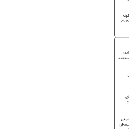
ونه
کلات
شد؛
ستفاده
؛
ای
شش
ترنتی
مه‌ای