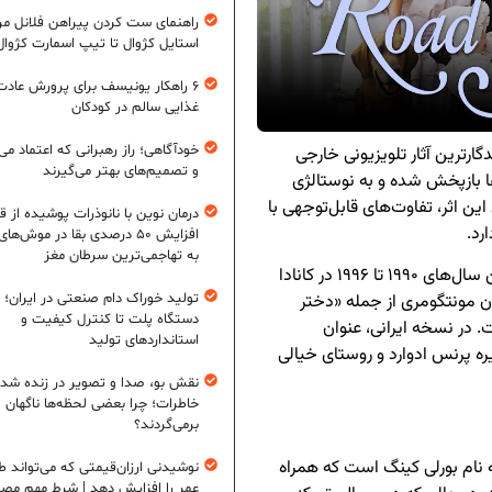
راهنمای ست کردن پیراهن فلانل مردا
استایل کژوال تا تیپ اسمارت کژوال
۶ راهکار یونیسف برای پرورش عادت
غذایی سالم در کودکان
خودآگاهی؛ راز رهبرانی که اعتماد می‌
گارترین آثار تلویزیونی خارجی
و تصمیم‌های بهتر می‌گیرند
ست که از دهه ۱۳۷۰ تاکنون بارها بازپخش شده و به نوستالژی
 اثر، تفاوت‌های قابل‌توجهی با
درمان نوین با نانوذرات پوشیده از ق
رد.
افزایش ۵۰ درصدی بقا در موش‌ها
به تهاجمی‌ترین سرطان مغز
این سریال که با نام اصلی «جاده‌ای به سوی آونلی» بین سال‌های ۱۹۹۰ تا ۱۹۹۶ در کانادا
تولید خوراک دام صنعتی در ایران؛ ا
ن مونتگومری از جمله «دختر
دستگاه پلت تا کنترل کیفیت و
. در نسخه ایرانی، عنوان
استانداردهای تولید
ره پرنس ادوارد و روستای خیالی
نقش بو، صدا و تصویر در زنده شد
خاطرات؛ چرا بعضی لحظه‌ها ناگهان
برمی‌گردند؟
ام بورلی کینگ است که همراه
نوشیدنی ارزان‌قیمتی که می‌تواند ط
عمر را افزایش دهد | شرط مهم مص