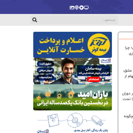
پخش‌زنده
ویدیو
پادکست
گالری
 چرا
زی
 عشق،
ام از
 دوران
ا تحت
گونه