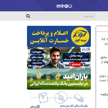
پخش‌زنده
ویدیو
پادکست
گالری
 چرا
زی
 عشق،
ام از
 دوران
ا تحت
گونه