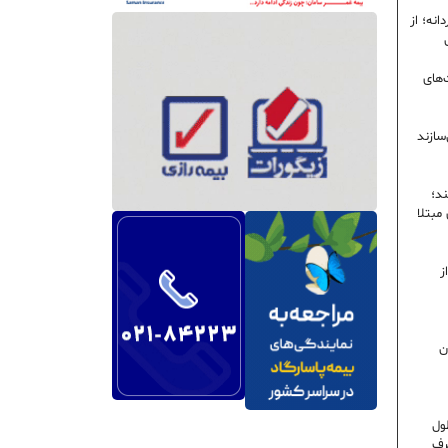
نه؛ از
‌های
سازند
ند؛
ی مبتلا
ز
ن
ول
رف