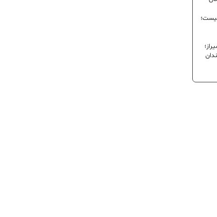
نیست؛
راز؛
ندان