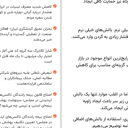
ه نیز حمایت کافی ایجاد
کاهش شدید مصرف لبنیات در ایرا
هشدار درباره گرانی دوباره شیر و ک
شدن سفره مردم
بحران عمیق گردشگری ایران؛ فعالان
ی نرم. بالش‌های خیلی نرم
صنعت از تعطیلی گسترده و آینده‌ا
ر زیادی به گردن وارد می‌کنند.
خبر می‌دهند
شارژ کالابرگ سه گروه کد ملی آغاز 
اعتبار یک میلیونی تا یک ماه قابل ا
ج‌ترین انواع موجود در بازار
است
، گزینه‌ای مناسب برای کاهش
تبعیض شغلی علیه نیروهای شرکتی
مطالبه اصلی، حذف پیمانکاران و
ساماندهی قراردادهاست
ا در اغلب موارد تنها یک بالش
اصلاح قانون بیمه رانندگان تاکسی‌ه
اینترنتی در مجلس؛ سرنوشت پو
 زیر سر باعث ایجاد زاویه
بیمه‌ای اسنپ و تپسی چه می‌شود؟
 ایجاد می‌کند.
اصلاح بیمه رانندگان تاکسی‌های این
ری، استفاده از بالش‌های اضافی
در مجلس؛ تعیین تکلیف پوشش بی
امه توضیح می‌دهیم.
اسنپ و تپسی در انتظار رأی نمایند