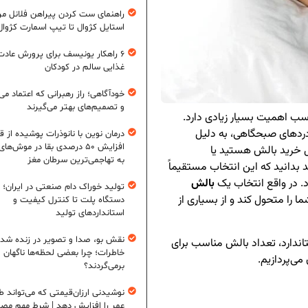
راهنمای ست کردن پیراهن فلانل مردا
استایل کژوال تا تیپ اسمارت کژوال
۶ راهکار یونیسف برای پرورش عادت
غذایی سالم در کودکان
خودآگاهی؛ راز رهبرانی که اعتماد می‌
و تصمیم‌های بهتر می‌گیرند
سب اهمیت بسیار زیادی دارد.
ردردهای صبحگاهی، به دلیل
درمان نوین با نانوذرات پوشیده از ق
افزایش ۵۰ درصدی بقا در موش‌ها
ال خرید بالش هستید یا
به تهاجمی‌ترین سرطان مغز
دانید که این انتخاب مستقیماً
د. در واقع انتخاب یک
بالش
تولید خوراک دام صنعتی در ایران؛ ا
 را متحول کند و از بسیاری از
دستگاه پلت تا کنترل کیفیت و
استانداردهای تولید
نقش بو، صدا و تصویر در زنده شد
ندارد، تعداد بالش مناسب برای
خاطرات؛ چرا بعضی لحظه‌ها ناگهان
ی‌پردازیم.
برمی‌گردند؟
نوشیدنی ارزان‌قیمتی که می‌تواند ط
عمر را افزایش دهد | شرط مهم مص