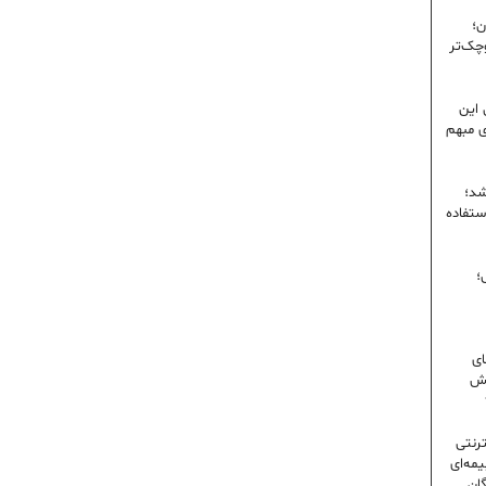
ن؛
وچک‌تر
 این
ی مبهم
شد؛
ستفاده
؛
ای
شش
ترنتی
مه‌ای
گان