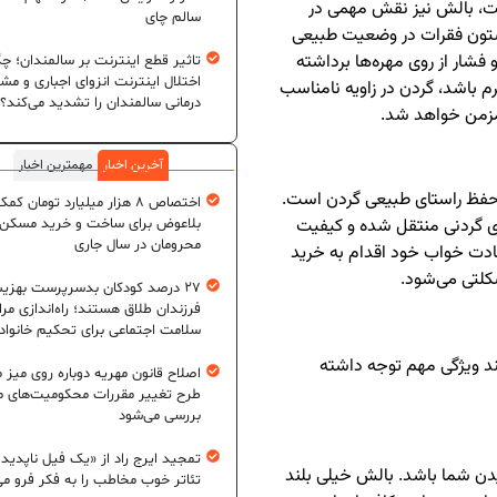
ت، بالش نیز نقش مهمی در
سالم چای
 ستون فقرات در وضعیت طبیعی
فشار از روی مهره‌ها برداشته
تاثیر قطع اینترنت بر سالمندان؛ چگ
اختلال اینترنت انزوای اجباری و مش
رم باشد، گردن در زاویه نامناسب
درمانی سالمندان را تشدید می‌کند؟
 مزمن خواهد شد.
آخرین اخبار
مهمترین اخبار
حفظ راستای طبیعی گردن است.
اختصاص ۸ هزار میلیارد تومان کم
ای گردنی منتقل شده و کیفیت
بلاعوض برای ساخت و خرید مسکن
محرومان در سال جاری
عادت خواب خود اقدام به خرید
کلتی می‌شود.
۲۷ درصد کودکان بدسرپرست بهزی
فرزندان طلاق هستند؛ راه‌اندازی مرا
سلامت اجتماعی برای تحکیم خانواد
چند ویژگی مهم توجه داشته
اصلاح قانون مهریه دوباره روی میز
طرح تغییر مقررات محکومیت‌های م
بررسی می‌شود
تمجید ایرج راد از «یک فیل ناپدید
دن شما باشد. بالش خیلی بلند
تئاتر خوب مخاطب را به فکر فرو می‌