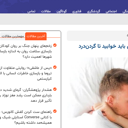
نگی
اجتماعی
گردشگری
فناوری
گوناگون
مقالات
تماس
آخرین مقالات
مهمترین مقالات
 خوابید تا گردن‌درد
زخم‌های پنهان جنگ بر روان کودکان؛
بازسازی سلامت روان به اندازه بازسا
شهرها اهمیت دارد؟
«پس از عاشقی»؛ روایتی متفاوت از
تروما و بازسازی خاطرات انسانی با اله
کیارستمی
هشدار پژوهشگران: گرمای شدید در
بارداری ممکن است رشد مغز نوزاد ر
تأثیر قرار دهد
راهنمای ست کردن کفش کانورس؛ چ
با کتانی Converse استایلی شیک و
همیشه‌مد داشته باشیم؟