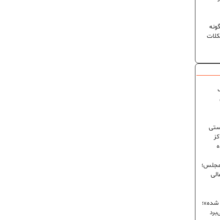
ونه
کلات
ک
ستی
کز
ه
 مجلس؛
الی
 شده»؛
برد