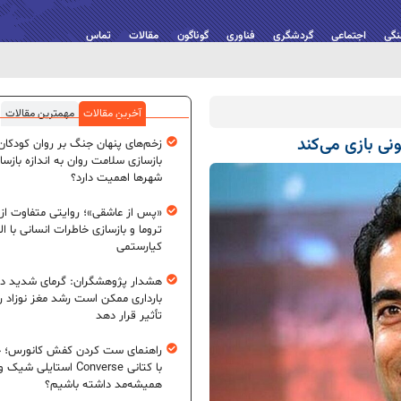
نگی
اجتماعی
گردشگری
فناوری
گوناگون
مقالات
تماس
آخرین مقالات
مهمترین مقالات
نی بازی می‌کند
زخم‌های پنهان جنگ بر روان کودکان؛
بازسازی سلامت روان به اندازه بازسا
شهرها اهمیت دارد؟
«پس از عاشقی»؛ روایتی متفاوت از
تروما و بازسازی خاطرات انسانی با اله
کیارستمی
هشدار پژوهشگران: گرمای شدید در
بارداری ممکن است رشد مغز نوزاد ر
تأثیر قرار دهد
راهنمای ست کردن کفش کانورس؛ چ
با کتانی Converse استایلی شیک و
همیشه‌مد داشته باشیم؟