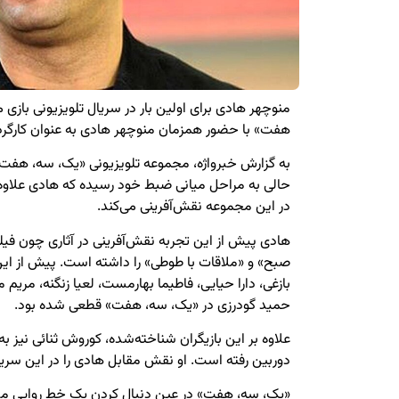
منوچهر هادی برای اولین بار در سریال تلویزیونی بازی
هفت» با حضور همزمان منوچهر هادی به عنوان کارگردان 
به گزارش خبرواژه، مجموعه تلویزیونی «یک، سه، هفت» 
حالی به مراحل میانی ضبط خود رسیده که هادی علاوه بر 
در این مجموعه نقش‌آفرینی می‌کند.
هادی پیش از این تجربه نقش‌آفرینی در آثاری چون 
صبح» و «ملاقات با طوطی» را داشته است. پیش از ای
بازغی، دارا حیایی، فاطیما بهارمست، لعیا زنگنه، مریم مو
حمید گودرزی در «یک، سه، هفت» قطعی شده بود.
علاوه بر این بازیگران شناخته‌شده، کوروش ثنائی نیز ب
دوربین رفته است. او نقش مقابل هادی را در این سریال
«یک، سه، هفت» در عین دنبال کردن یک خط روایی مشخ