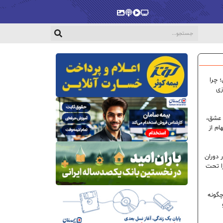
پخش‌زنده
ویدیو
پادکست
گالری
 چرا
زی
 عشق،
ام از
 دوران
ا تحت
گونه