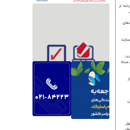
نه؛ از
‌های
سازند
ند؛
ی مبتلا
ز
ن
ول
رف