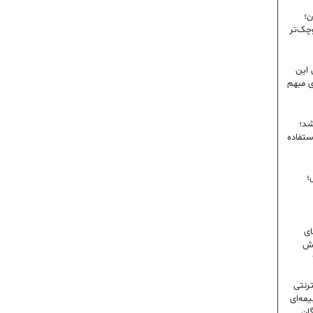
ن؛
وچک‌تر
 این
ی مبهم
شد؛
ستفاده
؛
ای
شش
ترنتی
مه‌ای
گان