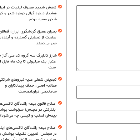
کاهش شدید مصرف لبنیات در ایرا
هشدار درباره گرانی دوباره شیر و ک
شدن سفره مردم
بحران عمیق گردشگری ایران؛ فعالان
صنعت از تعطیلی گسترده و آینده‌ا
خبر می‌دهند
شارژ کالابرگ سه گروه کد ملی آغاز 
اعتبار یک میلیونی تا یک ماه قابل ا
است
تبعیض شغلی علیه نیروهای شرکتی
مطالبه اصلی، حذف پیمانکاران و
ساماندهی قراردادهاست
اصلاح قانون بیمه رانندگان تاکسی‌ه
اینترنتی در مجلس؛ سرنوشت پو
بیمه‌ای اسنپ و تپسی چه می‌شود؟
اصلاح بیمه رانندگان تاکسی‌های این
در مجلس؛ تعیین تکلیف پوشش بی
اسنپ و تپسی در انتظار رأی نمایند