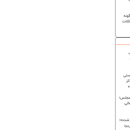
ونه
کلات
ک
ستی
کز
ه
 مجلس؛
الی
 شده»؛
برد