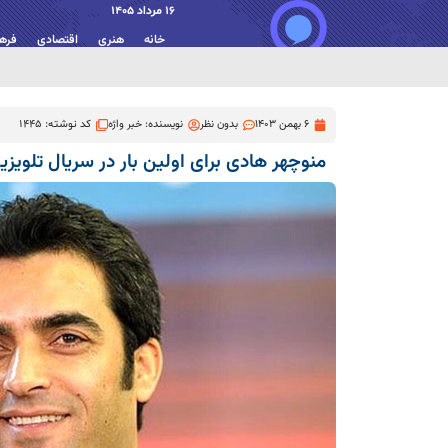
16 مرداد 1405
خانه
هنری
اقتصادی
فره
6 بهمن 1403
بدون نظر
نویسنده:
خبر واژه
کد نوشته: 1445
منوچهر هادی برای اولین بار در سریال تلویزیو