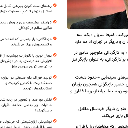
راهنمای ست کردن پیراهن فلانل مردا
استایل کژوال تا تیپ اسمارت کژوال
۶ راهکار یونیسف برای پرورش عادت
غذایی سالم در کودکان
 می‌کند , ضبط سریال «یک، سه،
خودآگاهی؛ راز رهبرانی که اعتماد می‌
و بازیگر در تهران ادامه دارد.
و تصمیم‌های بهتر می‌گیرند
به کارگردانی منوچهر هادی در
درمان نوین با نانوذرات پوشیده از ق
کارگردانی، به عنوان بازیگر نیز
افزایش ۵۰ درصدی بقا در موش‌ها
به تهاجمی‌ترین سرطان مغز
فیلم‌های سینمایی «حدود هشت
تولید خوراک دام صنعتی در ایران؛ ا
دستگاه پلت تا کنترل کیفیت و
ن حضور بازیگرانی همچون پژمان
استانداردهای تولید
من، سیما تیرانداز، رزیتا غفاری و
نقش بو، صدا و تصویر در زنده شد
خاطرات؛ چرا بعضی لحظه‌ها ناگهان
ه عنوان بازیگر خردسال مقابل
برمی‌گردند؟
 بازی می‌کند.
نوشیدنی ارزان‌قیمتی که می‌تواند ط
ص که مخاطبان را با فراز و
عمر را افزایش دهد | شرط مهم مص