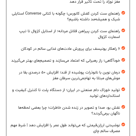
مغز نوزاد را تحت تأثیر قرار دهد
راهنمای ست کردن کفش کانورس؛ چگونه با کتانی Converse استایلی
شیک و همیشه‌مد داشته باشیم؟
راهنمای ست کردن پیراهن فلانل مردانه؛ از استایل کژوال تا تیپ
اسمارت کژوال
۶ راهکار یونیسف برای پرورش عادت‌های غذایی سالم در کودکان
خودآگاهی؛ راز رهبرانی که اعتماد می‌سازند و تصمیم‌های بهتر می‌گیرند
درمان نوین با نانوذرات پوشیده از قند؛ افزایش ۵۰ درصدی بقا در
موش‌های مبتلا به تهاجمی‌ترین سرطان مغز
تولید خوراک دام صنعتی در ایران؛ از دستگاه پلت تا کنترل کیفیت و
استانداردهای تولید
نقش بو، صدا و تصویر در زنده شدن خاطرات؛ چرا بعضی لحظه‌ها
ناگهان برمی‌گردند؟
نوشیدنی ارزان‌قیمتی که می‌تواند طول عمر را افزایش دهد | شرط مهم
مصرف سالم چای