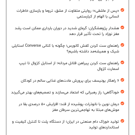
«پس از عاشقی»؛ روایتی متفاوت از عشق، تروما و بازسازی خاطرات
انسانی با الهام از کیارستمی
هشدار پژوهشگران: گرمای شدید در دوران بارداری ممکن است رشد
مغز نوزاد را تحت تأثیر قرار دهد
راهنمای ست کردن کفش کانورس؛ چگونه با کتانی Converse استایلی
شیک و همیشه‌مد داشته باشیم؟
راهنمای ست کردن پیراهن فلانل مردانه؛ از استایل کژوال تا تیپ
اسمارت کژوال
۶ راهکار یونیسف برای پرورش عادت‌های غذایی سالم در کودکان
خودآگاهی؛ راز رهبرانی که اعتماد می‌سازند و تصمیم‌های بهتر می‌گیرند
درمان نوین با نانوذرات پوشیده از قند؛ افزایش ۵۰ درصدی بقا در
موش‌های مبتلا به تهاجمی‌ترین سرطان مغز
تولید خوراک دام صنعتی در ایران؛ از دستگاه پلت تا کنترل کیفیت و
استانداردهای تولید