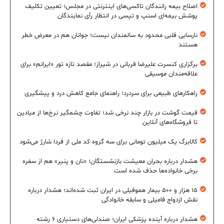
اصلاح بیمه رانندگان تاکسی‌های اینترنتی در مجلس؛ تعیین تکلیف
پوشش بیمه‌ای اسنپ و تپسی در انتظار رأی نمایندگان
نارسایی قلبی محدود به سالمندان نیست؛ جوانان هم در معرض خطر
هستند
برگزاری کنسرت علیرضا قربانی در شیراز؛ مقصد تازه تور «ایرانم» برای
علاقه‌مندان موسیقی
راهکارهای طبیعی برای سردرد؛ راهنمای جامع کاهش درد و پیشگیری
قیمت گوشت در بازار چند نرخی شد؛ تفاوت چشمگیر نرخ‌ها از میادین
تا فروشگاه‌های آنلاین
کالابرگ یک میلیون تومانی برای سه گروه کد ملی از فردا شارژ می‌شود
هشدار درباره بحران معیشت بازنشستگان؛ «نان و پنیر» هم از سفره
برخی خانواده‌ها حذف شده است
۱۵ هزار و ۵۰۰ بیمار هموفیلی در ایران ثبت شده‌اند؛ هشدار درباره
نقش ازدواج فامیلی و سابقه خانوادگی
هشدار درباره آینده پزشکی ایران؛ صندلی‌های دستیاری ۶ رشته