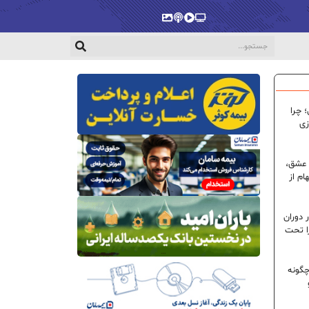
پخش‌زنده
ویدیو
پادکست
گالری
 چرا
زی
 عشق،
ام از
 دوران
ا تحت
گونه