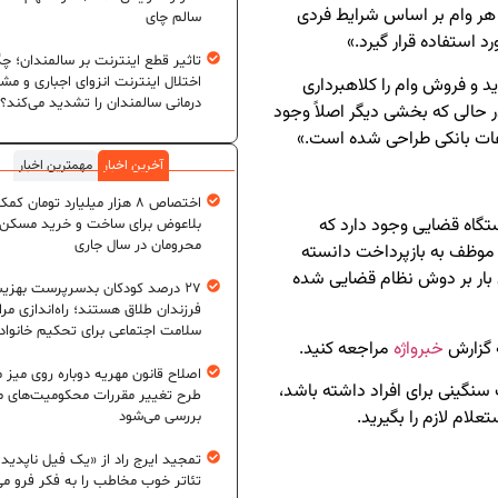
 هر وام بر اساس شرایط فردی
سالم چای
ستفاده قرار گیرد.»
تاثیر قطع اینترنت بر سالمندان؛ چگ
 و فروش وام را کلاهبرداری
اختلال اینترنت انزوای اجباری و مش
درمانی سالمندان را تشدید می‌کند؟
 حالی که بخشی دیگر اصلاً وجود
اعات بانکی طراحی شده است.»
آخرین اخبار
مهمترین اخبار
اختصاص ۸ هزار میلیارد تومان کم
تگاه قضایی وجود دارد که
بلاعوض برای ساخت و خرید مسکن
محرومان در سال جاری
را موظف به بازپرداخت دانسته
ار بر دوش نظام قضایی شده
۲۷ درصد کودکان بدسرپرست بهزی
فرزندان طلاق هستند؛ راه‌اندازی مرا
سلامت اجتماعی برای تحکیم خانواد
 گزارش
خبرواژه
مراجعه کنید.
اصلاح قانون مهریه دوباره روی میز
سنگینی برای افراد داشته باشد،
طرح تغییر مقررات محکومیت‌های م
علام لازم را بگیرید.
بررسی می‌شود
تمجید ایرج راد از «یک فیل ناپدید
تئاتر خوب مخاطب را به فکر فرو می‌