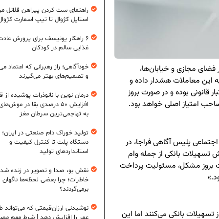
راهنمای ست کردن پیراهن فلانل مردا
استایل کژوال تا تیپ اسمارت کژوال
۶ راهکار یونیسف برای پرورش عادت
غذایی سالم در کودکان
خودآگاهی؛ راز رهبرانی که اعتماد می‌
 فضای مجازی و خیابان‌ها،
و تصمیم‌های بهتر می‌گیرند
 این معاملات هشدار داده و
ر قانونی بوده و در صورت بروز
درمان نوین با نانوذرات پوشیده از ق
ب امتیاز اصلی خواهد بود.
افزایش ۵۰ درصدی بقا در موش‌ها
به تهاجمی‌ترین سرطان مغز
تولید خوراک دام صنعتی در ایران؛ ا
جتماعی پلیس آگاهی فراجا، در
دستگاه پلت تا کنترل کیفیت و
استانداردهای تولید
 تسهیلات بانکی از جمله وام
ورت بروز مشکل، مسئولیت پرداخت
نقش بو، صدا و تصویر در زنده شد
د.»
خاطرات؛ چرا بعضی لحظه‌ها ناگهان
برمی‌گردند؟
نوشیدنی ارزان‌قیمتی که می‌تواند ط
ز تسهیلات بانکی می‌کنند اما این
عمر را افزایش دهد | شرط مهم مص