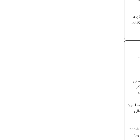
ونه
کلات
ک
ستی
کز
ه
 مجلس؛
الی
 شده»؛
برد