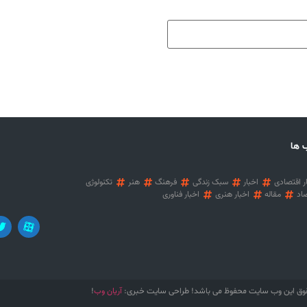
 ها
ر اقتصادی
اخبار
سبک زندگی
فرهنگ
هنر
تکنولوژی
اد
مقاله
اخبار هنری
اخبار فناوری
آریان وب
وق این وب سایت محفوظ می باشد! طراحی سایت خبری:
!