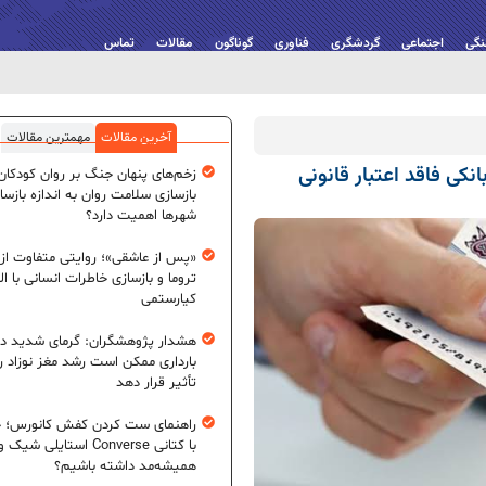
نگی
اجتماعی
گردشگری
فناوری
گوناگون
مقالات
تماس
آخرین مقالات
مهمترین مقالات
کی فاقد اعتبار قانونی
زخم‌های پنهان جنگ بر روان کودکان؛
بازسازی سلامت روان به اندازه بازسا
شهرها اهمیت دارد؟
«پس از عاشقی»؛ روایتی متفاوت از
تروما و بازسازی خاطرات انسانی با اله
کیارستمی
هشدار پژوهشگران: گرمای شدید در
بارداری ممکن است رشد مغز نوزاد ر
تأثیر قرار دهد
راهنمای ست کردن کفش کانورس؛ چ
با کتانی Converse استایلی شیک و
همیشه‌مد داشته باشیم؟