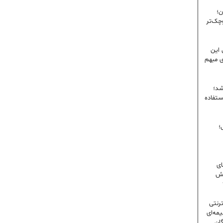
ن؛
وچک‌تر
 این
ی مبهم
شد؛
ستفاده
؛
ای
شش
ترنتی
مه‌ای
گان