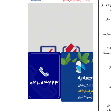
نه؛ از
‌های
سازند
ند؛
ی مبتلا
ز
ن
ول
رف