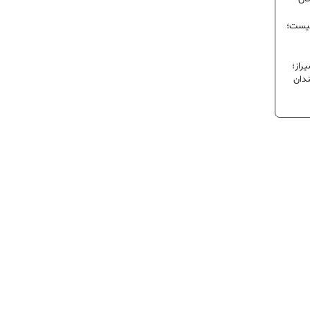
نیست؛
راز؛
ندان