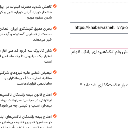
کاهش شدید مصرف لبنیات در ایرا
هشدار درباره گرانی دوباره شیر و ک
شدن سفره مردم
بحران عمیق گردشگری ایران؛ فعالان
صنعت از تعطیلی گسترده و آینده‌ا
خبر می‌دهند
شارژ کالابرگ سه گروه کد ملی آغاز 
وش وام
#
کلاهبرداری بانکی
#
وام
اعتبار یک میلیونی تا یک ماه قابل ا
است
تبعیض شغلی علیه نیروهای شرکتی
مطالبه اصلی، حذف پیمانکاران و
ساماندهی قراردادهاست
یاز علامت‌گذاری شده‌اند
*
اصلاح قانون بیمه رانندگان تاکسی‌ه
اینترنتی در مجلس؛ سرنوشت پو
بیمه‌ای اسنپ و تپسی چه می‌شود؟
اصلاح بیمه رانندگان تاکسی‌های این
در مجلس؛ تعیین تکلیف پوشش بی
اسنپ و تپسی در انتظار رأی نمایند