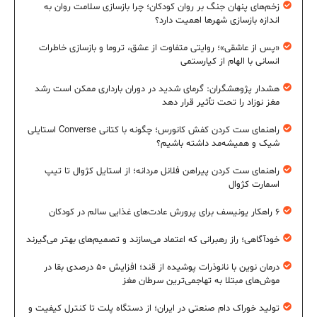
زخم‌های پنهان جنگ بر روان کودکان؛ چرا بازسازی سلامت روان به
اندازه بازسازی شهرها اهمیت دارد؟
«پس از عاشقی»؛ روایتی متفاوت از عشق، تروما و بازسازی خاطرات
انسانی با الهام از کیارستمی
هشدار پژوهشگران: گرمای شدید در دوران بارداری ممکن است رشد
مغز نوزاد را تحت تأثیر قرار دهد
راهنمای ست کردن کفش کانورس؛ چگونه با کتانی Converse استایلی
شیک و همیشه‌مد داشته باشیم؟
راهنمای ست کردن پیراهن فلانل مردانه؛ از استایل کژوال تا تیپ
اسمارت کژوال
۶ راهکار یونیسف برای پرورش عادت‌های غذایی سالم در کودکان
خودآگاهی؛ راز رهبرانی که اعتماد می‌سازند و تصمیم‌های بهتر می‌گیرند
درمان نوین با نانوذرات پوشیده از قند؛ افزایش ۵۰ درصدی بقا در
موش‌های مبتلا به تهاجمی‌ترین سرطان مغز
تولید خوراک دام صنعتی در ایران؛ از دستگاه پلت تا کنترل کیفیت و