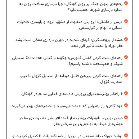
زخم‌های پنهان جنگ بر روان کودکان؛ چرا بازسازی سلامت روان به
اندازه بازسازی شهرها اهمیت دارد؟
«پس از عاشقی»؛ روایتی متفاوت از عشق، تروما و بازسازی خاطرات
انسانی با الهام از کیارستمی
هشدار پژوهشگران: گرمای شدید در دوران بارداری ممکن است رشد
مغز نوزاد را تحت تأثیر قرار دهد
راهنمای ست کردن کفش کانورس؛ چگونه با کتانی Converse استایلی
شیک و همیشه‌مد داشته باشیم؟
راهنمای ست کردن پیراهن فلانل مردانه؛ از استایل کژوال تا تیپ
اسمارت کژوال
۶ راهکار یونیسف برای پرورش عادت‌های غذایی سالم در کودکان
خودآگاهی؛ راز رهبرانی که اعتماد می‌سازند و تصمیم‌های بهتر می‌گیرند
درمان نوین با نانوذرات پوشیده از قند؛ افزایش ۵۰ درصدی بقا در
موش‌های مبتلا به تهاجمی‌ترین سرطان مغز
تولید خوراک دام صنعتی در ایران؛ از دستگاه پلت تا کنترل کیفیت و