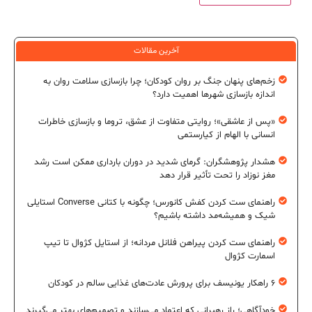
آخرین مقالات
زخم‌های پنهان جنگ بر روان کودکان؛ چرا بازسازی سلامت روان به
اندازه بازسازی شهرها اهمیت دارد؟
«پس از عاشقی»؛ روایتی متفاوت از عشق، تروما و بازسازی خاطرات
انسانی با الهام از کیارستمی
هشدار پژوهشگران: گرمای شدید در دوران بارداری ممکن است رشد
مغز نوزاد را تحت تأثیر قرار دهد
راهنمای ست کردن کفش کانورس؛ چگونه با کتانی Converse استایلی
شیک و همیشه‌مد داشته باشیم؟
راهنمای ست کردن پیراهن فلانل مردانه؛ از استایل کژوال تا تیپ
اسمارت کژوال
۶ راهکار یونیسف برای پرورش عادت‌های غذایی سالم در کودکان
خودآگاهی؛ راز رهبرانی که اعتماد می‌سازند و تصمیم‌های بهتر می‌گیرند