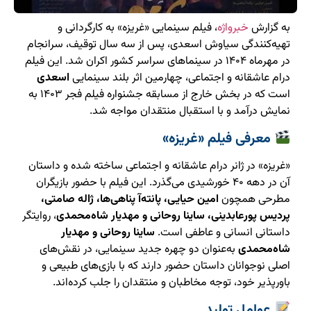
به گزارش
خبرواژه
، فیلم سینمایی «غریزه» به کارگردانی و
تهیه‌کنندگی سیاوش اسعدی، پس از سه سال توقیف، سرانجام
در مهرماه ۱۴۰۴ در سینماهای سراسر کشور اکران شد. این فیلم
درام عاشقانه و اجتماعی، چهارمین اثر بلند سینمایی
اسعدی
است که در بخش خارج از مسابقه جشنواره فیلم فجر ۱۴۰۳ به
نمایش درآمد و با استقبال منتقدان مواجه شد.
معرفی فیلم «غریزه»
«غریزه» در ژانر درام عاشقانه و اجتماعی ساخته شده و داستان
آن در دهه ۴۰ خورشیدی می‌گذرد. این فیلم با حضور بازیگران
مطرحی همچون
امین حیایی، پانته‌آ پناهی‌ها، ژاله صامتی،
پردیس پورعابدینی، ساینا روحانی و مهدیار شاه‌محمدی
، روایتگر
داستانی انسانی و عاطفی است.
ساینا روحانی و مهدیار
شاه‌محمدی
به‌عنوان دو چهره جدید سینمایی، در نقش‌های
اصلی نوجوانان داستان حضور دارند که با بازی‌های طبیعی و
باورپذیر خود، توجه مخاطبان و منتقدان را جلب کرده‌اند.
عوامل تولید