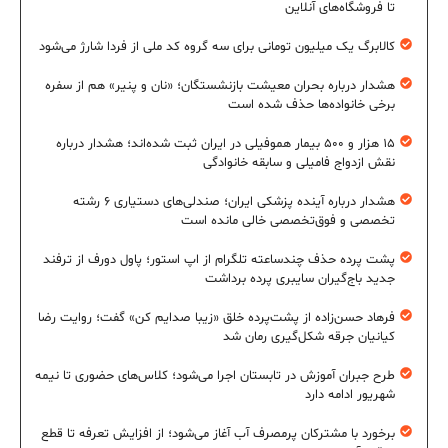
تا فروشگاه‌های آنلاین
کالابرگ یک میلیون تومانی برای سه گروه کد ملی از فردا شارژ می‌شود
هشدار درباره بحران معیشت بازنشستگان؛ «نان و پنیر» هم از سفره
برخی خانواده‌ها حذف شده است
۱۵ هزار و ۵۰۰ بیمار هموفیلی در ایران ثبت شده‌اند؛ هشدار درباره
نقش ازدواج فامیلی و سابقه خانوادگی
هشدار درباره آینده پزشکی ایران؛ صندلی‌های دستیاری ۶ رشته
تخصصی و فوق‌تخصصی خالی مانده است
پشت پرده حذف چندساعته تلگرام از اپ استور؛ پاول دورف از ترفند
جدید باج‌گیران سایبری پرده برداشت
فرهاد حسن‌زاده از پشت‌پرده خلق «زیبا صدایم کن» گفت؛ روایت رضا
کیانیان جرقه شکل‌گیری رمان شد
طرح جبران آموزش در تابستان اجرا می‌شود؛ کلاس‌های حضوری تا نیمه
شهریور ادامه دارد
برخورد با مشترکان پرمصرف آب آغاز می‌شود؛ از افزایش تعرفه تا قطع