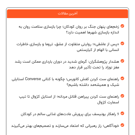
آخرین مقالات
زخم‌های پنهان جنگ بر روان کودکان؛ چرا بازسازی سلامت روان به
اندازه بازسازی شهرها اهمیت دارد؟
«پس از عاشقی»؛ روایتی متفاوت از عشق، تروما و بازسازی خاطرات
انسانی با الهام از کیارستمی
هشدار پژوهشگران: گرمای شدید در دوران بارداری ممکن است رشد
مغز نوزاد را تحت تأثیر قرار دهد
راهنمای ست کردن کفش کانورس؛ چگونه با کتانی Converse استایلی
شیک و همیشه‌مد داشته باشیم؟
راهنمای ست کردن پیراهن فلانل مردانه؛ از استایل کژوال تا تیپ
اسمارت کژوال
۶ راهکار یونیسف برای پرورش عادت‌های غذایی سالم در کودکان
خودآگاهی؛ راز رهبرانی که اعتماد می‌سازند و تصمیم‌های بهتر می‌گیرند