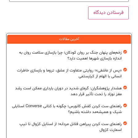
آخرین مقالات
زخم‌های پنهان جنگ بر روان کودکان؛ چرا بازسازی سلامت روان به
اندازه بازسازی شهرها اهمیت دارد؟
«پس از عاشقی»؛ روایتی متفاوت از عشق، تروما و بازسازی خاطرات
انسانی با الهام از کیارستمی
هشدار پژوهشگران: گرمای شدید در دوران بارداری ممکن است رشد
مغز نوزاد را تحت تأثیر قرار دهد
راهنمای ست کردن کفش کانورس؛ چگونه با کتانی Converse استایلی
شیک و همیشه‌مد داشته باشیم؟
راهنمای ست کردن پیراهن فلانل مردانه؛ از استایل کژوال تا تیپ
اسمارت کژوال