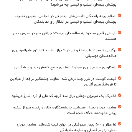
پوشش بیمه‌ای اسنپ و تپسی چه می‌شود؟
اصلاح بیمه رانندگان تاکسی‌های اینترنتی در مجلس؛ تعیین تکلیف
پوشش بیمه‌ای اسنپ و تپسی در انتظار رأی نمایندگان
نارسایی قلبی محدود به سالمندان نیست؛ جوانان هم در معرض خطر
هستند
برگزاری کنسرت علیرضا قربانی در شیراز؛ مقصد تازه تور «ایرانم» برای
علاقه‌مندان موسیقی
راهکارهای طبیعی برای سردرد؛ راهنمای جامع کاهش درد و پیشگیری
قیمت گوشت در بازار چند نرخی شد؛ تفاوت چشمگیر نرخ‌ها از میادین
تا فروشگاه‌های آنلاین
کالابرگ یک میلیون تومانی برای سه گروه کد ملی از فردا شارژ می‌شود
هشدار درباره بحران معیشت بازنشستگان؛ «نان و پنیر» هم از سفره
برخی خانواده‌ها حذف شده است
۱۵ هزار و ۵۰۰ بیمار هموفیلی در ایران ثبت شده‌اند؛ هشدار درباره
نقش ازدواج فامیلی و سابقه خانوادگی