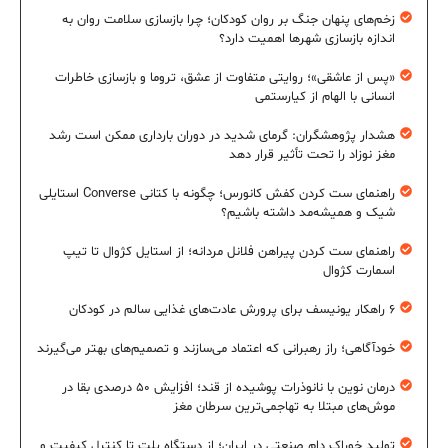
زخم‌های پنهان جنگ بر روان کودکان؛ چرا بازسازی سلامت روان به
اندازه بازسازی شهرها اهمیت دارد؟
«پس از عاشقی»؛ روایتی متفاوت از عشق، تروما و بازسازی خاطرات
انسانی با الهام از کیارستمی
هشدار پژوهشگران: گرمای شدید در دوران بارداری ممکن است رشد
مغز نوزاد را تحت تأثیر قرار دهد
راهنمای ست کردن کفش کانورس؛ چگونه با کتانی Converse استایلی
شیک و همیشه‌مد داشته باشیم؟
راهنمای ست کردن پیراهن فلانل مردانه؛ از استایل کژوال تا تیپ
اسمارت کژوال
۶ راهکار یونیسف برای پرورش عادت‌های غذایی سالم در کودکان
خودآگاهی؛ راز رهبرانی که اعتماد می‌سازند و تصمیم‌های بهتر می‌گیرند
درمان نوین با نانوذرات پوشیده از قند؛ افزایش ۵۰ درصدی بقا در
موش‌های مبتلا به تهاجمی‌ترین سرطان مغز
تولید خوراک دام صنعتی در ایران؛ از دستگاه پلت تا کنترل کیفیت و