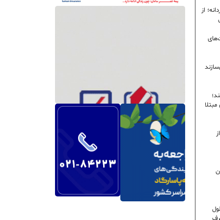
نه؛ از
‌های
سازند
ند؛
ی مبتلا
ز
ن
ول
رف