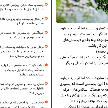
راهنمای ست کردن پیراهن فلانل مردا
استایل کژوال تا تیپ اسمارت کژوال
۶ راهکار یونیسف برای پرورش عادت
غذایی سالم در کودکان
سان‌هاست؛ اما آیا باید درباره
خودآگاهی؛ راز رهبرانی که اعتماد می‌
ه؟ اگر باید صحبت کنیم چطور
و تصمیم‌های بهتر می‌گیرند
ر مجموعه پنج‌جلدی «پرسش‌های
این کار باشد.
درمان نوین با نانوذرات پوشیده از ق
خ دهیم؟
افزایش ۵۰ درصدی بقا در موش‌ها
به تهاجمی‌ترین سرطان مغز
، مرگ چیست؟ در لغت مرگ یعنی
 حیاتی؛ اما در معنایی دیگر
تولید خوراک دام صنعتی در ایران؛ ا
دستگاه پلت تا کنترل کیفیت و
استانداردهای تولید
سان‌هاست؛ اما آیا باید درباره
 نه؟ این پرسشی است که بسیاری
نقش بو، صدا و تصویر در زنده شد
خاطرات؛ چرا بعضی لحظه‌ها ناگهان
وجه به فرهنگ اسلامی‌مان، مرگ
برمی‌گردند؟
 پدربزرگ یا مادربزرگش یا حتی
تعریف که «رفته پیش خدا»
نوشیدنی ارزان‌قیمتی که می‌تواند ط
 ایجاد می‌شود؟ آیا کودک با
عمر را افزایش دهد | شرط مهم مص