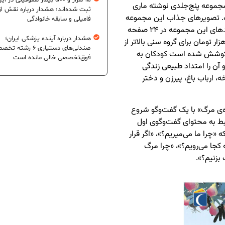
۱۵ هزار و ۵۰۰ بیمار هموفیلی در ای
جموعه پنج‌جلدی نوشته ماری
ثبت شده‌اند؛ هشدار درباره نقش از
ت. تصویرهای جذاب این مجموعه
فامیلی و سابقه خانوادگی
را دانکر لورو و انوک ریکار ترسیم کرده‌اند. هر یک از جلدهای این مجموعه در ۲۴ صفحه
هشدار درباره آینده پزشکی ایران؛
ر رنگی، شمارگان هزار و ۶۵۰ نسخه و به بهای ۳۵ هزار تومان برای گروه سنی بالاتر از
صندلی‌های دستیاری ۶ رشته
 کوشش شده است کودکان به
فوق‌تخصصی خالی مانده است
آن را امتداد طبیعی زندگی
، ارباب باغ، پیرزن و دختر
‌ی مرگ» با یک گفت‌وگو شروع
بط به محتوای گفت‌وگوی اول
چرا ما می‌میریم؟»، «اگر قرار
 کجا می‌رویم؟»، «چرا مرگ
بزنیم؟».