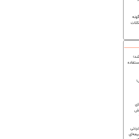
ونه
کلات
شد؛
ستفاده
؛
ای
شش
ترنتی
مه‌ای