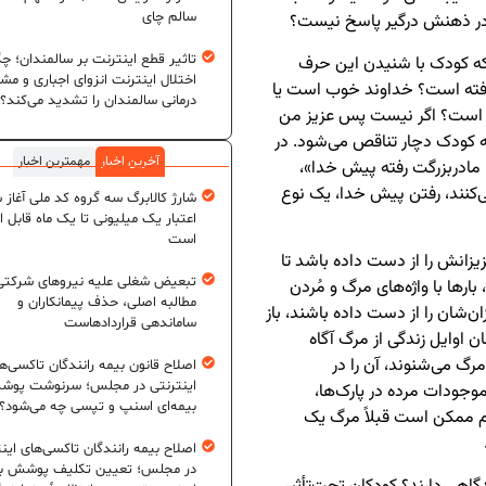
سالم چای
در ذهنش درگیر پاسخ نیست؟
تاثیر قطع اینترنت بر سالمندان؛ چگ
ا که کودک با شنیدن این حرف
اختلال اینترنت انزوای اجباری و مش
رفته است؟ خداوند خوب است یا
درمانی سالمندان را تشدید می‌کند؟
ه است؟ اگر نیست پس عزیز من
کودک دچار تناقص می‌شود. در
آخرین اخبار
مهمترین اخبار
مادربزرگت رفته پیش خدا»،
‌کنند، رفتن پیش خدا، یک نوع
شارژ کالابرگ سه گروه کد ملی آغاز 
اعتبار یک میلیونی تا یک ماه قابل ا
است
یزانش را از دست داده باشد تا
تبعیض شغلی علیه نیروهای شرکتی
ارها با واژه‌های مرگ و مُردن
مطالبه اصلی، حذف پیمانکاران و
ن‌شان را از دست داده باشند، باز
ساماندهی قراردادهاست
 اوایل زندگی از مرگ آگاه
مرگ می‌شنوند، آن را در
اصلاح قانون بیمه رانندگان تاکسی‌ه
اینترنتی در مجلس؛ سرنوشت پو
 موجودات مرده در پارک‌ها،
بیمه‌ای اسنپ و تپسی چه می‌شود؟
ا هم ممکن است قبلاً مرگ یک
اصلاح بیمه رانندگان تاکسی‌های این
در مجلس؛ تعیین تکلیف پوشش بی