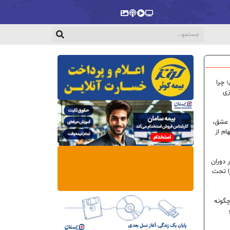
پخش‌زنده
ویدیو
پادکست
گالری
 چرا
زی
 عشق،
ام از
 دوران
ا تحت
گونه