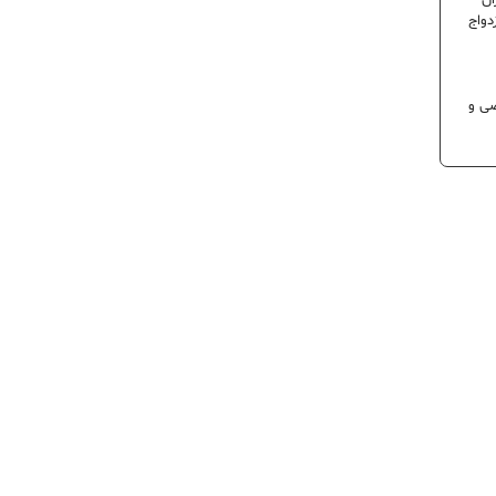
ران
دواج
 تخصصی و