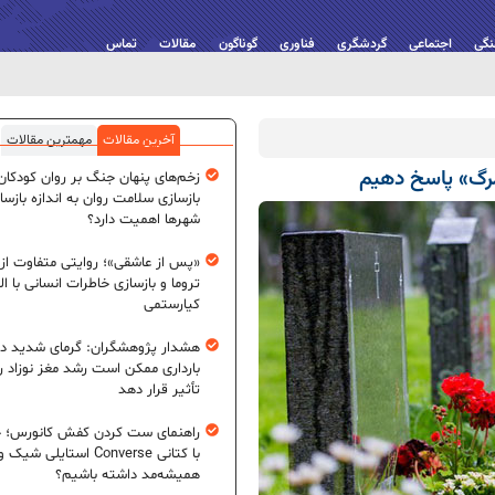
نگی
اجتماعی
گردشگری
فناوری
گوناگون
مقالات
تماس
آخرین مقالات
مهمترین مقالات
مرگ» پاسخ دهیم
زخم‌های پنهان جنگ بر روان کودکان؛
بازسازی سلامت روان به اندازه بازسا
شهرها اهمیت دارد؟
«پس از عاشقی»؛ روایتی متفاوت از
تروما و بازسازی خاطرات انسانی با اله
کیارستمی
هشدار پژوهشگران: گرمای شدید در
بارداری ممکن است رشد مغز نوزاد ر
تأثیر قرار دهد
راهنمای ست کردن کفش کانورس؛ چ
با کتانی Converse استایلی شیک و
همیشه‌مد داشته باشیم؟