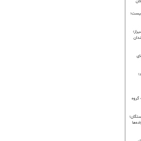
گان
نیست؛
راز؛
ندان
ای
؛
 گروه
ستگان؛
ده‌ها