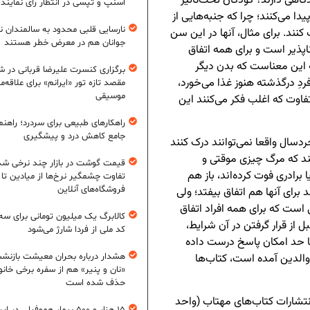
گاهی دارند؟ کودکان تحت‌تأثیر
اسنپ و تپسی در انتظار رأی نمایند
ا می‌کنند؛ چرا که جنبه‌هایی از
نارسایی قلبی محدود به سالمندان 
نند. برای مثال، آنها در این سن
جوانان هم در معرض خطر هستند
اپذیر است و برای همه اتفاق
به این معناست که بدن دیگر
برگزاری کنسرت علیرضا قربانی در شی
ردِ درگذشته هنوز غذا می‌خورد،
مقصد تازه تور «ایرانم» برای علاقه‌م
موسیقی
تفاوت که اغلب فکر می‌کنند این
راهکارهای طبیعی برای سردرد؛ راهنم
جامع کاهش درد و پیشگیری
دسال واقعا نمی‌توانند درک کنند
د که مرگ چیزی موقتی و
قیمت گوشت در بازار چند نرخی شد
برادری فوت کرده‌اند، باز هم
تفاوت چشمگیر نرخ‌ها از میادین تا
فروشگاه‌های آنلاین
 برای آنها هم اتفاق بیفتد؛ ولی
 است که برای همه افراد اتفاق
کالابرگ یک میلیون تومانی برای سه
 از قرار گرفتن در آن شرایط،
کد ملی از فردا شارژ می‌شود
تا حد امکان پاسخ درست داده
 والدین آمده است، کتاب‌ها
هشدار درباره بحران معیشت بازنش
«نان و پنیر» هم از سفره برخی خانوا
حذف شده است
تشارات کتاب‌های مهتاب (واحد