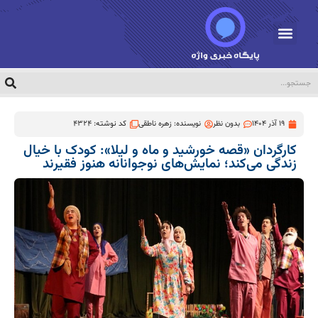
19 آذر 1404
بدون نظر
نویسنده:
زهره ناطقی
کد نوشته: 4324
کارگردان «قصه خورشید و ماه و لیلا»: کودک با خیال
زندگی می‌کند؛ نمایش‌های نوجوانانه هنوز فقیرند