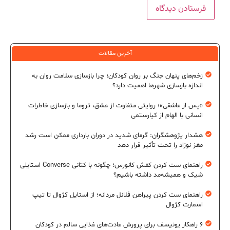
آخرین مقالات
زخم‌های پنهان جنگ بر روان کودکان؛ چرا بازسازی سلامت روان به
اندازه بازسازی شهرها اهمیت دارد؟
«پس از عاشقی»؛ روایتی متفاوت از عشق، تروما و بازسازی خاطرات
انسانی با الهام از کیارستمی
هشدار پژوهشگران: گرمای شدید در دوران بارداری ممکن است رشد
مغز نوزاد را تحت تأثیر قرار دهد
راهنمای ست کردن کفش کانورس؛ چگونه با کتانی Converse استایلی
شیک و همیشه‌مد داشته باشیم؟
راهنمای ست کردن پیراهن فلانل مردانه؛ از استایل کژوال تا تیپ
اسمارت کژوال
۶ راهکار یونیسف برای پرورش عادت‌های غذایی سالم در کودکان