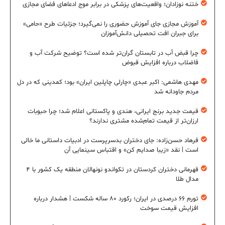
ختنه نوزادان؛ واقعیت‌های پزشکی در برابر موج ادعاهای فضای مجازی
آموزش مجازی جای آموزش حضوری را نمی‌گیرد؛ جزئیات طرح «حامی»
برای جبران افت تحصیلی دانش‌آموزان
چرا قبض آب در تابستان گران‌تر شده است؟ توضیح شرکت آب و
فاضلاب درباره افزایش قبوض
مهدی هاشمی: اکبر عبدی «چارلی چاپلین ایران» بود؛ کمدینی که در دل
مردم جاودانه شد
قیمت جدید برنج ایرانی، هندی و پاکستانی اعلام شد؛ چرا حبوبات
ارزان‌تر از قیمت تمام‌شده مشتری ندارند؟
فرهاد حسن‌زاده: جای دختران بدسرپرست در ادبیات داستانی ما خالی
است | نقد «زیبا صدایم کن» و اقتباس سینمایی آن
قهرمانی دختران کردستان در تکواندو نونهالان منطقه یک کشور با ۴
مدال طلا
تورم ۶۶ درصدی در ایران؛ رکورد ۸۰ ساله شکست | هشدار درباره
افزایش قیمت سوخت