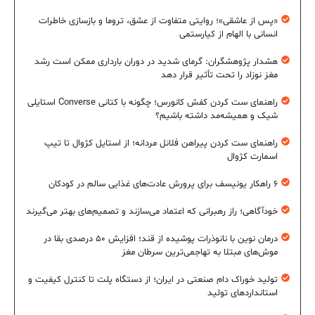
«پس از عاشقی»؛ روایتی متفاوت از عشق، تروما و بازسازی خاطرات
انسانی با الهام از کیارستمی
هشدار پژوهشگران: گرمای شدید در دوران بارداری ممکن است رشد
مغز نوزاد را تحت تأثیر قرار دهد
راهنمای ست کردن کفش کانورس؛ چگونه با کتانی Converse استایلی
شیک و همیشه‌مد داشته باشیم؟
راهنمای ست کردن پیراهن فلانل مردانه؛ از استایل کژوال تا تیپ
اسمارت کژوال
۶ راهکار یونیسف برای پرورش عادت‌های غذایی سالم در کودکان
خودآگاهی؛ راز رهبرانی که اعتماد می‌سازند و تصمیم‌های بهتر می‌گیرند
درمان نوین با نانوذرات پوشیده از قند؛ افزایش ۵۰ درصدی بقا در
موش‌های مبتلا به تهاجمی‌ترین سرطان مغز
تولید خوراک دام صنعتی در ایران؛ از دستگاه پلت تا کنترل کیفیت و
استانداردهای تولید