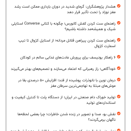
هشدار پژوهشگران: گرمای شدید در دوران بارداری ممکن است رشد
مغز نوزاد را تحت تأثیر قرار دهد
راهنمای ست کردن کفش کانورس؛ چگونه با کتانی Converse استایلی
شیک و همیشه‌مد داشته باشیم؟
راهنمای ست کردن پیراهن فلانل مردانه؛ از استایل کژوال تا تیپ
اسمارت کژوال
۶ راهکار یونیسف برای پرورش عادت‌های غذایی سالم در کودکان
خودآگاهی؛ راز رهبرانی که اعتماد می‌سازند و تصمیم‌های بهتر می‌گیرند
درمان نوین با نانوذرات پوشیده از قند؛ افزایش ۵۰ درصدی بقا در
موش‌های مبتلا به تهاجمی‌ترین سرطان مغز
تولید خوراک دام صنعتی در ایران؛ از دستگاه پلت تا کنترل کیفیت و
استانداردهای تولید
نقش بو، صدا و تصویر در زنده شدن خاطرات؛ چرا بعضی لحظه‌ها
ناگهان برمی‌گردند؟