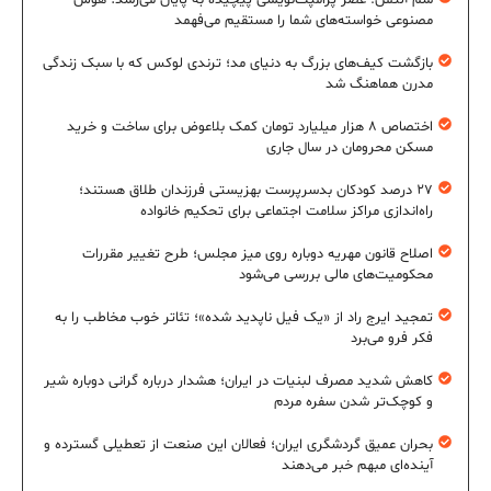
سم آلتمن: عصر پرامپت‌نویسی پیچیده به پایان می‌رسد؛ هوش
مصنوعی خواسته‌های شما را مستقیم می‌فهمد
بازگشت کیف‌های بزرگ به دنیای مد؛ ترندی لوکس که با سبک زندگی
مدرن هماهنگ شد
اختصاص ۸ هزار میلیارد تومان کمک بلاعوض برای ساخت و خرید
مسکن محرومان در سال جاری
۲۷ درصد کودکان بدسرپرست بهزیستی فرزندان طلاق هستند؛
راه‌اندازی مراکز سلامت اجتماعی برای تحکیم خانواده
اصلاح قانون مهریه دوباره روی میز مجلس؛ طرح تغییر مقررات
محکومیت‌های مالی بررسی می‌شود
تمجید ایرج راد از «یک فیل ناپدید شده»؛ تئاتر خوب مخاطب را به
فکر فرو می‌برد
کاهش شدید مصرف لبنیات در ایران؛ هشدار درباره گرانی دوباره شیر
و کوچک‌تر شدن سفره مردم
بحران عمیق گردشگری ایران؛ فعالان این صنعت از تعطیلی گسترده و
آینده‌ای مبهم خبر می‌دهند