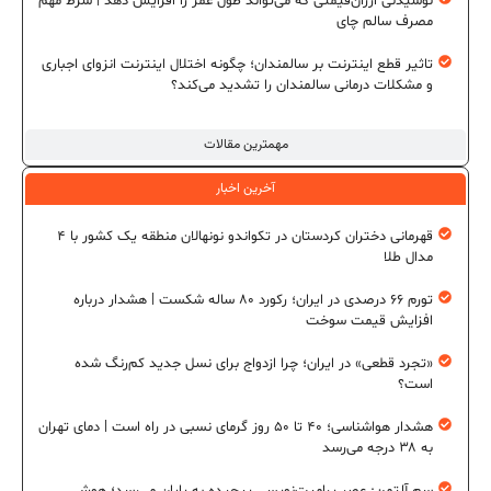
نوشیدنی ارزان‌قیمتی که می‌تواند طول عمر را افزایش دهد | شرط مهم
مصرف سالم چای
تاثیر قطع اینترنت بر سالمندان؛ چگونه اختلال اینترنت انزوای اجباری
و مشکلات درمانی سالمندان را تشدید می‌کند؟
مهمترین مقالات
آخرین اخبار
قهرمانی دختران کردستان در تکواندو نونهالان منطقه یک کشور با ۴
مدال طلا
تورم ۶۶ درصدی در ایران؛ رکورد ۸۰ ساله شکست | هشدار درباره
افزایش قیمت سوخت
«تجرد قطعی» در ایران؛ چرا ازدواج برای نسل جدید کم‌رنگ شده
است؟
هشدار هواشناسی؛ ۴۰ تا ۵۰ روز گرمای نسبی در راه است | دمای تهران
به ۳۸ درجه می‌رسد