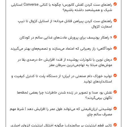
راهنمای ست کردن کفش کانورس؛ چگونه با کتانی Converse استایلی
شیک و همیشه‌مد داشته باشیم؟
راهنمای ست کردن پیراهن فلانل مردانه؛ از استایل کژوال تا تیپ
اسمارت کژوال
۶ راهکار یونیسف برای پرورش عادت‌های غذایی سالم در کودکان
خودآگاهی؛ راز رهبرانی که اعتماد می‌سازند و تصمیم‌های بهتر می‌گیرند
درمان نوین با نانوذرات پوشیده از قند؛ افزایش ۵۰ درصدی بقا در
موش‌های مبتلا به تهاجمی‌ترین سرطان مغز
تولید خوراک دام صنعتی در ایران؛ از دستگاه پلت تا کنترل کیفیت و
استانداردهای تولید
نقش بو، صدا و تصویر در زنده شدن خاطرات؛ چرا بعضی لحظه‌ها
ناگهان برمی‌گردند؟
نوشیدنی ارزان‌قیمتی که می‌تواند طول عمر را افزایش دهد | شرط مهم
مصرف سالم چای
تاثیر قطع اینترنت بر سالمندان؛ چگونه اختلال اینترنت انزوای اجباری